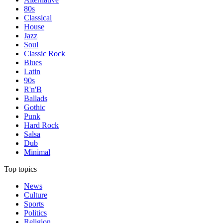
80s
Classical
House
Jazz
Soul
Classic Rock
Blues
Latin
90s
R'n'B
Ballads
Gothic
Punk
Hard Rock
Salsa
Dub
Minimal
Top topics
News
Culture
Sports
Politics
Religion