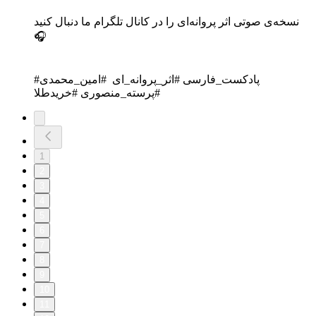
نسخه‌ی صوتی اثر پروانه‌ای را در کانال تلگرام ما دنبال کنید
🎧
‎#پادکست_فارسی #اثر_پروانه_ای #امین_محمدی
#پرسته_منصوری #خریدطلا
1
2
3
4
5
6
7
8
9
10
11