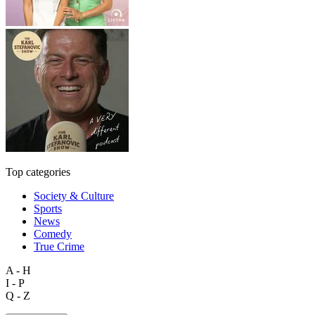
Top categories
Society & Culture
Sports
News
Comedy
True Crime
A - H
I - P
Q - Z