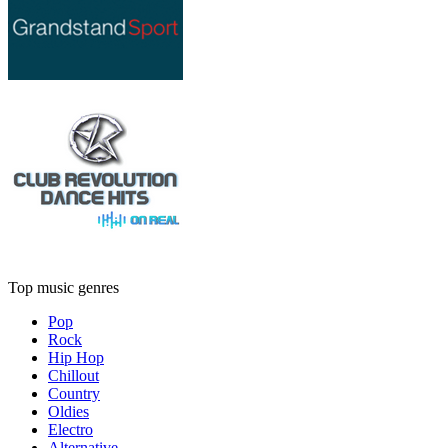
Top music genres
Pop
Rock
Hip Hop
Chillout
Country
Oldies
Electro
Alternative