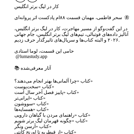
کار‌ در لیگ برتر انگلیس
سحر فاطمی، مهمان قسمت ۸۸ام پادکست اثر پروانه‌ای 🦋
آنالیز داده‌های فوتبالی، تیم‌های لیگ برتر انگلیس، جام جهانی
۲۰۲۶ و البته کتاب‌ها و سریال‌های تاثیرگذار حرف زدیم.
حامی این قسمت، لوما استادی
‏ @lumastudy.app
📚 آثار معرفی‌شده
کتاب «چرا آلمانی‌ها بهتر انجام می‌دهند؟»
کتاب‌ «سخت‌پوست»
کتاب «پاییز فصل آخر سال است»
کتاب «ایرانی‌تر»
کتاب «سووشون»
کتاب «همسایه‌ها»
کتاب «راهنمای مردن با گیاهان دارویی»
کتاب «چگونه قهرمان لیگ برتر شویم»
کتاب «آرسن ونگر»
کتاب «از قیطریه تا اورنج کانتی»