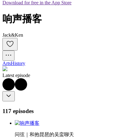
Download for free in the App Store
响声播客
Jack&Ken
Arts
History
Latest episode
117 episodes
问弦｜和抱琵琶的吴蛮聊天