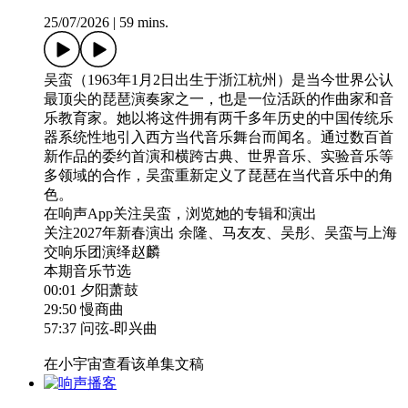
25/07/2026
|
59 mins.
吴蛮（1963年1月2日出生于浙江杭州）是当今世界公认
最顶尖的琵琶演奏家之一，也是一位活跃的作曲家和音
乐教育家。她以将这件拥有两千多年历史的中国传统乐
器系统性地引入西方当代音乐舞台而闻名。通过数百首
新作品的委约首演和横跨古典、世界音乐、实验音乐等
多领域的合作，吴蛮重新定义了琵琶在当代音乐中的角
色。
在响声App关注吴蛮，浏览她的专辑和演出
关注2027年新春演出 余隆、马友友、吴彤、吴蛮与上海
交响乐团演绎赵麟
本期音乐节选
00:01 夕阳萧鼓
29:50 慢商曲
57:37 问弦-即兴曲
在小宇宙查看该单集文稿