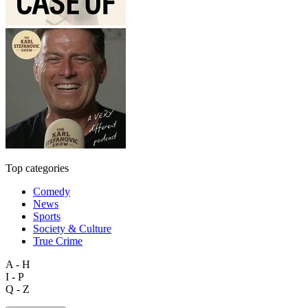
Top categories
Comedy
News
Sports
Society & Culture
True Crime
A - H
I - P
Q - Z