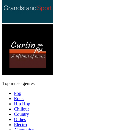
Top music genres
Pop
Rock
Hip Hop
Chillout
Country
Oldies
Electro
Alternative