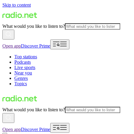
Skip to content
What would you like to listen to?
Open app
Discover Prime
Top stations
Podcasts
Live sports
Near you
Genres
Topics
What would you like to listen to?
Open app
Discover Prime