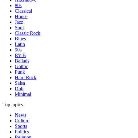
80s
Classical
House
Jazz
Soul
Classic Rock
Blues
Latin
90s
R'n'B
Ballads
Gothic
Punk
Hard Rock
Salsa
Dub
Minimal
Top topics
News
Culture
Sports
Politics
Religion