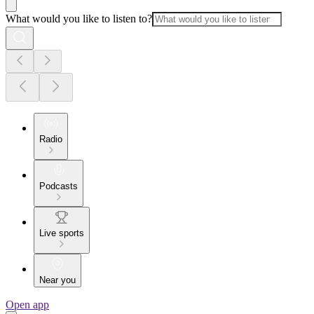
What would you like to listen to?
Radio
Podcasts
Live sports
Near you
Open app