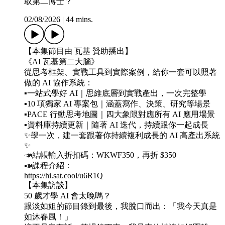
取第二博士？
02/08/2026
|
44 mins.
【本集節目由 瓦基 贊助播出】
《AI 瓦基第二大腦》
從思考框架、實戰工具到實際案例，給你一套可以照著
做的 AI 協作系統：
▪️一站式學好 AI｜思維底層到實戰產出，一次完整學
▪️10 項獨家 AI 專案包｜涵蓋寫作、決策、研究等場景
▪️PACE 行動思考地圖｜四大象限對應所有 AI 應用場景
▪️資料庫持續更新｜隨著 AI 迭代，持續跟你一起成長
✨學一次，建一套跟著你持續複利成長的 AI 高產出系統
✨
📣結帳輸入折扣碼：WKWF350，再折 $350
📣課程介紹：
https://hi.sat.cool/u6R1Q
【本集訪談】
50 歲才學 AI 會太晚嗎？
跟淡如姐的節目錄到最後，我脫口而出：「我今天真是
如沐春風！」