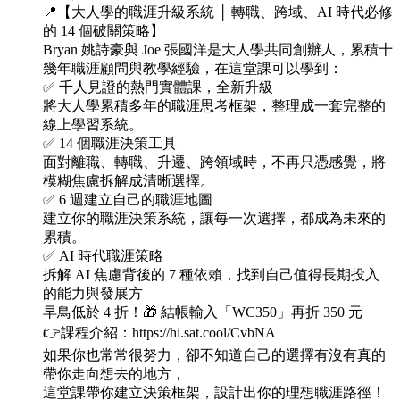
📍【大人學的職涯升級系統 │ 轉職、跨域、AI 時代必修
的 14 個破關策略】
Bryan 姚詩豪與 Joe 張國洋是大人學共同創辦人，累積十
幾年職涯顧問與教學經驗，在這堂課可以學到：
✅ 千人見證的熱門實體課，全新升級
將大人學累積多年的職涯思考框架，整理成一套完整的
線上學習系統。
✅ 14 個職涯決策工具
面對離職、轉職、升遷、跨領域時，不再只憑感覺，將
模糊焦慮拆解成清晰選擇。
✅ 6 週建立自己的職涯地圖
建立你的職涯決策系統，讓每一次選擇，都成為未來的
累積。
✅ AI 時代職涯策略
拆解 AI 焦慮背後的 7 種依賴，找到自己值得長期投入
的能力與發展方
早鳥低於 4 折！🎁 結帳輸入「WC350」再折 350 元
👉課程介紹：https://hi.sat.cool/CvbNA
如果你也常常很努力，卻不知道自己的選擇有沒有真的
帶你走向想去的地方，
這堂課帶你建立決策框架，設計出你的理想職涯路徑！