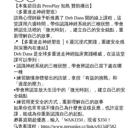
【本集節目由 PressPlay 知島 贊助播出】
《多重迷走神經塑造》
諮商心理師蘇予昕推薦了 Deb Dana 開的線上課程，這
堂課用六週時間，帶你認識神經系統的三種狀態，學會
辨認生活裡的「微光時刻」，建立自己的安全錨點，重
新理解自己的故事。
📍 【多重迷走神經塑造 │ 6 週沉浸式實踐，重建安全感
與深層內在連結】
Deb Dana 是全球多重迷走神經臨床實踐權威，在這這堂
課可以學到：
▪️ 認識神經系統的三種狀態，學會辨認自己當下處在哪
一種
▪️ 練習聽懂身體發出的訊號，拿捏「有益的挑戰」和
「過度的壓力」
▪️學會辨認並放大生活中的「微光時刻」，建立自己的安
全錨點
▪️ 練習用更安全的方式，重新理解自己的故事
如果你也常常搞不懂自己為什麼會這樣反應，也許這堂
課，能成為你重新認識自己的起點。
🎁募資期超優惠，輸入「WAKI350」現省 $350！
🔍查看課程：https://www.pressplay.cc/link/s/6134F582