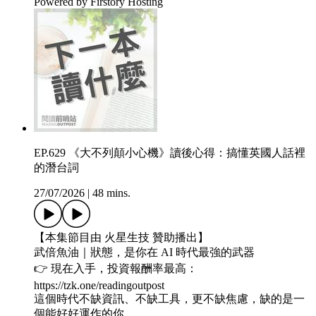
Powered by Firstory Hosting
EP.629 《大不列顛小心機》讀後心得：搞懂英國人話裡
的潛台詞
27/07/2026
|
48 mins.
【本集節目由 火星生技 贊助播出】
武倍魚油｜狀態，是你在 AI 時代最強的武器
👉 現在入手，投資報酬率最高：
https://tzk.one/readingoutpost
這個時代不缺資訊、不缺工具，更不缺焦慮，缺的是一
個能好好運作的你。