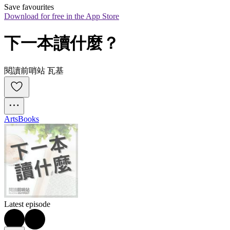
Save favourites
Download for free in the App Store
下一本讀什麼？
閱讀前哨站 瓦基
Arts
Books
Latest episode