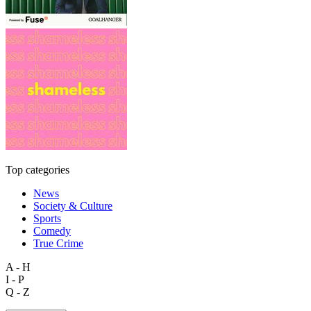
Top categories
News
Society & Culture
Sports
Comedy
True Crime
A - H
I - P
Q - Z