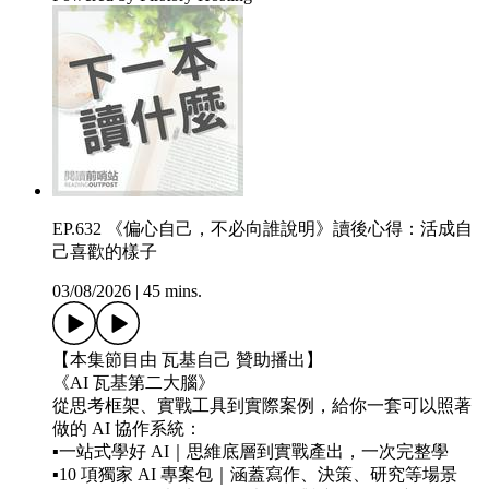
EP.632 《偏心自己，不必向誰說明》讀後心得：活成自
己喜歡的樣子
03/08/2026
|
45 mins.
【本集節目由 瓦基自己 贊助播出】
《AI 瓦基第二大腦》
從思考框架、實戰工具到實際案例，給你一套可以照著
做的 AI 協作系統：
▪️一站式學好 AI｜思維底層到實戰產出，一次完整學
▪️10 項獨家 AI 專案包｜涵蓋寫作、決策、研究等場景