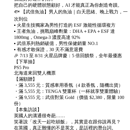
把自己的硬體狀態顧好，AI 才能真正為你創造奇蹟。
🐟 【武倍魚油】男人的魚油｜白天思緒、晚上戰力，一
次到位
▪️ 火星生技獨家為男性打造的 ESF 激能性循環複方
▪️ 王者魚油，挑戰巔峰劑量：DHA＋EPA＋ESF 達
1800mg，Omega-3 濃度高達 92%
▪️ 武倍系列熱銷破億，男性保健銷量 NO.1
▪️ 有感才敢保證，30 天不滿意退費
🎉 7/13 至 8/31 火星品牌慶：5 倍回饋祭，全年最優惠
【下單抽】
PS5 Pro
北海道來回雙人機票
【滿額贈】
・滿 3,555 元：質感車用香氛（4 款香氛，隨機出貨）
・滿 5,555 元：TENGA 雙重杯（一杯就享雙重體驗）
・滿 9,555 元：武倍對策 Gold（價值 $2,380，限量 100
份）
【本集訪談】
英國人的溝通很奇葩……
笑著說「改天一起吃頓飯」，其實是在跟你說再見？
在英國，真正難懂的不是英文，是話裡的潛台詞。