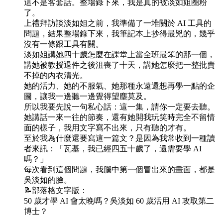
這不是客套話。整場錄下來，我是真的被淡如姐圈粉
了。
上禮拜訪談淡如姐之前，我準備了一堆關於 AI 工具的
問題，結果整場錄下來，我筆記本上抄得最兇的，幾乎
沒有一條跟工具有關。
淡如姐講她四十歲怎麼在課堂上當全班最笨的那一個，
講她被教授退件之後沮喪了十天，講她怎麼把一整批賣
不掉的內衣清光。
她的活力、她的不服氣、她那種永遠還想再學一點的企
圖，讓我一邊聽一邊覺得望塵莫及。
所以我要先說一句私心話：這一集，請你一定要去聽。
她講話一來一往的節奏，還有她開我玩笑時完全不留情
面的樣子，我用文字寫不出來，只有聽的才有。
至於我為什麼還要寫這一篇文？是因為我常收到一種讀
者來訊：「瓦基，我已經四五十歲了，還需要學 AI
嗎？」
每次看到這個問題，我腦中第一個冒出來的畫面，都是
吳淡如的臉。
📝部落格文字版：
50 歲才學 AI 會太晚嗎？吳淡如 60 歲活用 AI 攻取第二
博士？