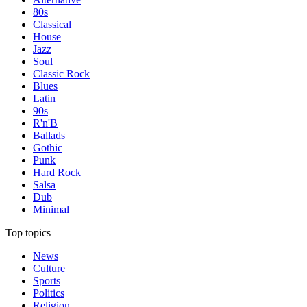
80s
Classical
House
Jazz
Soul
Classic Rock
Blues
Latin
90s
R'n'B
Ballads
Gothic
Punk
Hard Rock
Salsa
Dub
Minimal
Top topics
News
Culture
Sports
Politics
Religion