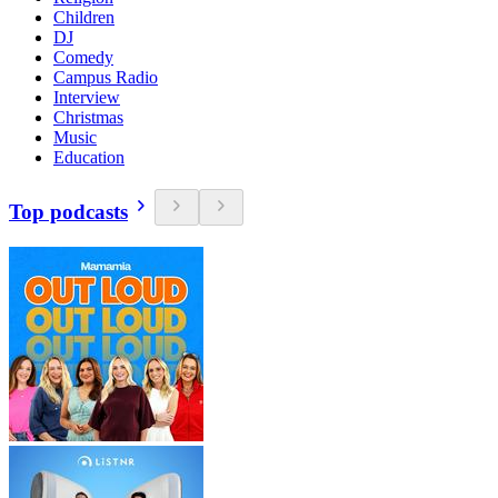
Children
DJ
Comedy
Campus Radio
Interview
Christmas
Music
Education
Top podcasts