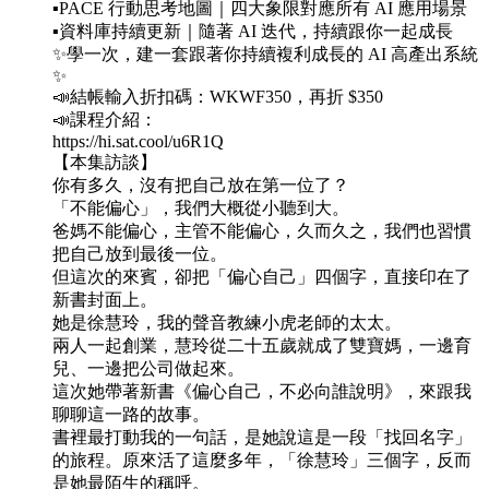
▪️PACE 行動思考地圖｜四大象限對應所有 AI 應用場景
▪️資料庫持續更新｜隨著 AI 迭代，持續跟你一起成長
✨學一次，建一套跟著你持續複利成長的 AI 高產出系統
✨
📣結帳輸入折扣碼：WKWF350，再折 $350
📣課程介紹：
https://hi.sat.cool/u6R1Q
【本集訪談】
你有多久，沒有把自己放在第一位了？
「不能偏心」，我們大概從小聽到大。
爸媽不能偏心，主管不能偏心，久而久之，我們也習慣
把自己放到最後一位。
但這次的來賓，卻把「偏心自己」四個字，直接印在了
新書封面上。
她是徐慧玲，我的聲音教練小虎老師的太太。
兩人一起創業，慧玲從二十五歲就成了雙寶媽，一邊育
兒、一邊把公司做起來。
這次她帶著新書《偏心自己，不必向誰說明》，來跟我
聊聊這一路的故事。
書裡最打動我的一句話，是她說這是一段「找回名字」
的旅程。原來活了這麼多年，「徐慧玲」三個字，反而
是她最陌生的稱呼。