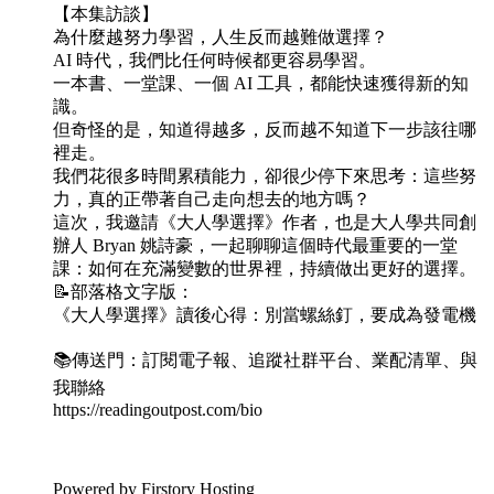
【本集訪談】
為什麼越努力學習，人生反而越難做選擇？
AI 時代，我們比任何時候都更容易學習。
一本書、一堂課、一個 AI 工具，都能快速獲得新的知
識。
但奇怪的是，知道得越多，反而越不知道下一步該往哪
裡走。
我們花很多時間累積能力，卻很少停下來思考：這些努
力，真的正帶著自己走向想去的地方嗎？
這次，我邀請《大人學選擇》作者，也是大人學共同創
辦人 Bryan 姚詩豪，一起聊聊這個時代最重要的一堂
課：如何在充滿變數的世界裡，持續做出更好的選擇。
📝部落格文字版：
《大人學選擇》讀後心得：別當螺絲釘，要成為發電機
📚傳送門：訂閱電子報、追蹤社群平台、業配清單、與
我聯絡
https://readingoutpost.com/bio
Powered by Firstory Hosting