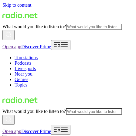
Skip to content
What would you like to listen to?
Open app
Discover Prime
Top stations
Podcasts
Live sports
Near you
Genres
Topics
What would you like to listen to?
Open app
Discover Prime