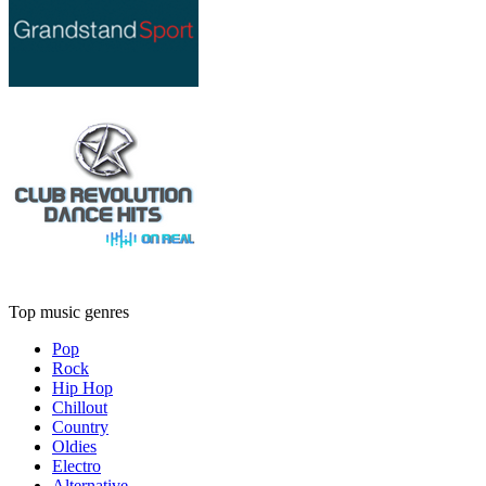
Top music genres
Pop
Rock
Hip Hop
Chillout
Country
Oldies
Electro
Alternative