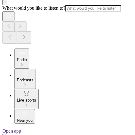
What would you like to listen to?
Radio
Podcasts
Live sports
Near you
Open app