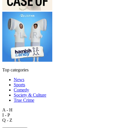
Top categories
News
Sports
Comedy
Society & Culture
True Crime
A - H
I - P
Q - Z