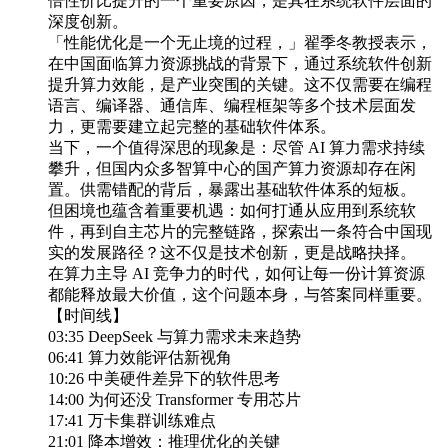
倍性价比提升的一个重要原因，是其在系统软件层面的
深度创新。
「性能优化是一个无止境的过程，」翟季冬教授表示，
在中国面临算力资源挑战的背景下，通过系统软件创新
提升算力效能，是产业突围的关键。这不仅需要在编程
语言、编译器、通信库、编程框架等多个技术层面发
力，更需要建立起完整的基础软件体系。
当下，一个值得深思的现象是：尽管 AI 算力需求持续
攀升，但国内众多智算中心的国产算力资源却存在闲
置。供需错配的背后，暴露出基础软件体系的短板。
但困境也蕴含着重要机遇：如何打通从应用到系统软
件，再到自主芯片的完整链路，探索出一条符合中国现
实的发展路径？这不仅是技术创新，更是战略抉择。
在算力主导 AI 竞争力的时代，如何让每一份计算资源
都能释放最大价值，这个问题本身，与答案同样重要。
【时间线】
03:35 DeepSeek 与算力需求未来趋势
06:41 算力效能评估新视角
10:26 中美硬件差异下的软件思考
14:00 为何还没 Transformer 专用芯片
17:41 万卡集群训练难点
21:01 降本增效：推理优化的关键