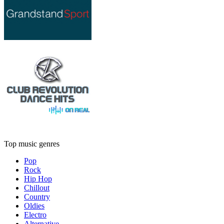
Top music genres
Pop
Rock
Hip Hop
Chillout
Country
Oldies
Electro
Alternative