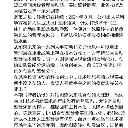
短三年间历经管理层动荡、美国监管调查、业务收缩及
大幅裁员等一系列剧变。
退市之后，转折仍在继续：2024 年 8 月，公司出人意料
地宣布进入生成式 AI 应用领域，计划打造基于《三
体》的动画电影及视频游戏。伴随这一战略转型的是愈
演愈烈的管理层风波，多起法律诉讼和股权纠纷相继浮
出水面。
从图森未来的一系列人事变动和公开信息中可以看出，
管理层在企业战略上存在根本分歧：一方坚持加大自动
驾驶技术研发，另一方则更强调现金流和盈利能力。创
始团队最终分道扬镳，联合创始人、前 CTO 候晓迪现
已另创自动驾驶公司。
在风险投资驱动的科技创业中，技术理想与商业现实如
何平衡？创始人、投资人与董事会之间的权责边界又在
哪里？
本期《智者访谈》对话图森未来联合创始人陈默，他认
为 AI 技术与新需求的产生没有必然联系，无论是自动
驾驶还是大模型，都应回归工具本质，以降本增效为目
的。陈默直言，L4 级自动驾驶要实现商业化，必须在营
运成本上比人工驾驶更有优势，而这一点在当前技术和
市场环境下遥遥无期，因此图森转向动漫游戏，正是看