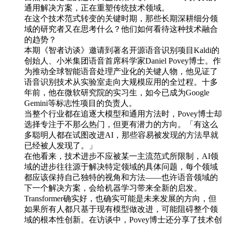
通用解决方案，正在重塑传统技术领域。
在这个技术范式转变的关键时期，那些长期深耕细分领
域的研究者又在思考什么？他们如何看待这种技术融合
的趋势？
本期《智者访谈》邀请到著名开源语音识别项目Kaldi的
创始人、小米集团语音首席科学家Daniel Povey博士。作
为推动全球智能语音处理产业化的关键人物，他见证了
语音识别技术从实验室走向大规模应用的全过程。十多
年前，他在微软研究院的实习生，如今已成为Google
Gemini等标志性项目的负责人。
当整个行业都在追逐大模型和通用方法时，Povey博士却
选择专注于不那么热门，但更有潜力的方向。「有这么
多聪明人都在试图改进AI，那些容易被发现的方法早就
已经被人发现了。」
在他看来，技术进步不应被某一主流范式所限制，AI领
域的进步往往源于解决特定领域的具体问题，每个领域
都应该保持自己独特的视角和方法——也许语音领域的
下一个解决方案，会给机器学习带来全新的启发。
Transformer确实好，也确实可能是未来发展的方向，但
如果所有人都只基于现有模型做改进，可能阻碍整个领
域的根本性创新。在访谈中，Povey博士还分享了技术创