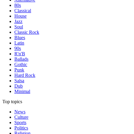
80s
Classical
House
Jazz
Soul
Classic Rock
Blues
Latin
90s
R'n'B
Ballads
Gothic
Punk
Hard Rock
Salsa
Dub
Minimal
Top topics
News
Culture
Sports
Politics
Religion