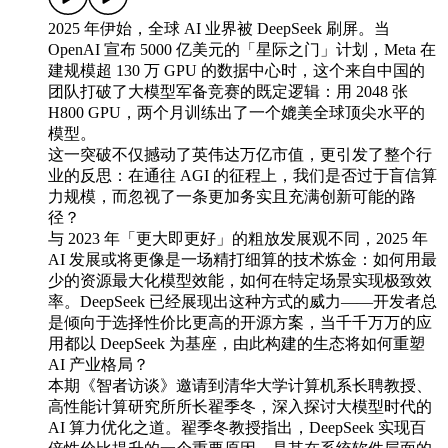
2025 年伊始，全球 AI 业界被 DeepSeek 刷屏。当
OpenAI 宣布 5000 亿美元的「星际之门」计划，Meta 在
建规模超 130 万 GPU 的数据中心时，这个来自中国的
团队打破了大模型军备竞赛的既定逻辑：用 2048 张
H800 GPU，两个月训练出了一个媲美全球顶尖水平的
模型。
这一突破不仅撼动了英伟达万亿市值，更引发了整个行
业的反思：在通往 AGI 的征程上，我们是否过于盲信算
力规模，而忽视了一条更加务实且充满创新可能的路
径？
与 2023 年「更大即更好」的粗放发展观不同，2025 年
AI 发展或将更像是一场精打细算的技术炼金：如何用最
少的资源最大化模型效能，如何在特定场景实现极致效
率。DeepSeek 已经展现出这种方式的威力——开发者总
是倾向于选择性价比更高的开源方案，当千千万万的应
用都以 DeepSeek 为基座，由此构建的生态将如何重塑
AI 产业格局？
本期《智者访谈》邀请到清华大学计算机系长聘教授、
高性能计算研究所所长翟季冬，深入探讨大模型时代的
AI 算力优化之道。翟季冬教授指出，DeepSeek 实现百