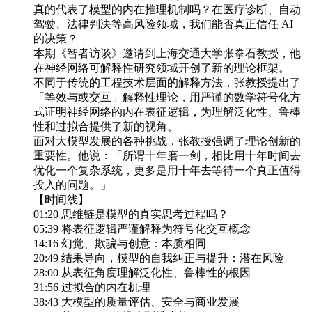
真的代表了模型的内在推理机制吗？在医疗诊断、自动
驾驶、法律判决等高风险领域，我们能否真正信任 AI
的决策？
本期《智者访谈》邀请到上海交通大学张拳石教授，他
在神经网络可解释性研究领域开创了新的理论框架。
不同于传统的工程技术层面的解释方法，张教授提出了
「等效与或交互」解释性理论，用严谨的数学符号化方
式证明神经网络的内在表征逻辑，为理解泛化性、鲁棒
性和过拟合提供了新的视角。
面对大模型发展的各种挑战，张教授强调了理论创新的
重要性。他说：「所谓十年磨一剑，相比用十年时间去
优化一个复杂系统，更多是用十年去等待一个真正值得
投入的问题。」
【时间线】
01:20 思维链是模型的真实思考过程吗？
05:39 将表征逻辑严谨解释为符号化交互概念
14:16 幻觉、欺骗与创意：本质相同
20:49 结果导向，模型的自我纠正与提升：潜在风险
28:00 从表征角度理解泛化性、鲁棒性的根因
31:56 过拟合的内在机理
38:43 大模型的质量评估、安全与商业发展