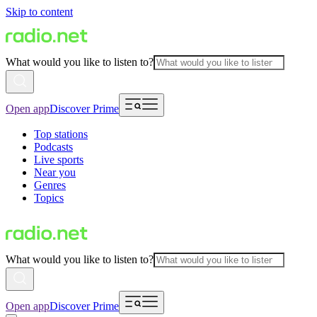
Skip to content
What would you like to listen to?
Open app
Discover Prime
Top stations
Podcasts
Live sports
Near you
Genres
Topics
What would you like to listen to?
Open app
Discover Prime