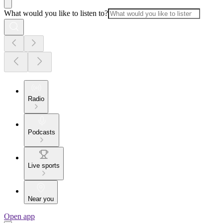
What would you like to listen to?
Radio
Podcasts
Live sports
Near you
Open app