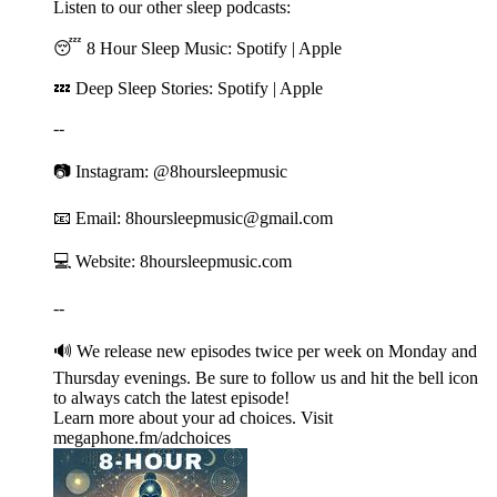
Listen to our other sleep podcasts:
😴 8 Hour Sleep Music: ⁠⁠⁠⁠⁠⁠⁠⁠⁠⁠⁠⁠⁠⁠⁠⁠⁠⁠⁠⁠⁠⁠⁠⁠⁠⁠⁠⁠⁠⁠⁠⁠⁠⁠⁠⁠⁠⁠⁠⁠⁠⁠⁠⁠⁠⁠⁠⁠⁠⁠⁠⁠⁠⁠⁠⁠⁠⁠⁠⁠⁠⁠⁠⁠⁠⁠⁠⁠⁠⁠⁠⁠⁠⁠⁠⁠⁠⁠⁠⁠⁠⁠⁠⁠⁠⁠⁠⁠⁠⁠⁠⁠⁠⁠⁠⁠⁠⁠⁠⁠⁠⁠⁠⁠⁠⁠⁠⁠⁠⁠⁠⁠⁠⁠⁠⁠⁠⁠⁠⁠⁠⁠⁠⁠⁠⁠⁠⁠⁠⁠⁠Spotify⁠⁠⁠⁠⁠⁠⁠⁠⁠⁠⁠⁠⁠⁠⁠⁠⁠⁠⁠⁠⁠⁠⁠⁠⁠⁠⁠⁠⁠⁠⁠⁠⁠⁠⁠⁠⁠⁠⁠⁠⁠⁠⁠⁠⁠⁠⁠⁠⁠⁠⁠⁠⁠⁠⁠⁠⁠⁠⁠⁠⁠⁠⁠⁠⁠⁠⁠⁠⁠⁠⁠⁠⁠⁠⁠⁠⁠⁠⁠⁠⁠⁠⁠⁠⁠⁠⁠⁠⁠⁠⁠⁠⁠⁠⁠⁠⁠⁠⁠⁠⁠⁠⁠⁠⁠⁠⁠⁠⁠⁠⁠⁠⁠⁠⁠⁠⁠⁠⁠⁠⁠⁠⁠⁠⁠⁠⁠⁠⁠⁠⁠ | ⁠⁠⁠⁠⁠⁠⁠⁠⁠⁠⁠⁠⁠⁠⁠⁠⁠⁠⁠⁠⁠⁠⁠⁠⁠⁠⁠⁠⁠⁠⁠⁠⁠⁠⁠⁠⁠⁠⁠⁠⁠⁠⁠⁠⁠⁠⁠⁠⁠⁠⁠⁠⁠⁠⁠⁠⁠⁠⁠⁠⁠⁠⁠⁠⁠⁠⁠⁠⁠⁠⁠⁠⁠⁠⁠⁠⁠⁠⁠⁠⁠⁠⁠⁠⁠⁠⁠⁠⁠⁠⁠⁠⁠⁠⁠⁠⁠⁠⁠⁠⁠⁠⁠⁠⁠⁠⁠⁠⁠⁠⁠⁠⁠⁠⁠⁠⁠⁠⁠⁠⁠⁠⁠⁠⁠⁠⁠⁠⁠⁠⁠Apple⁠⁠⁠⁠⁠⁠⁠⁠⁠⁠⁠⁠⁠⁠⁠⁠⁠⁠⁠⁠⁠⁠⁠⁠⁠⁠⁠⁠⁠⁠⁠⁠⁠⁠⁠⁠⁠⁠⁠⁠⁠⁠⁠⁠⁠⁠⁠⁠⁠⁠⁠⁠⁠⁠⁠⁠⁠⁠⁠⁠⁠⁠⁠⁠⁠⁠⁠⁠⁠⁠⁠⁠⁠⁠⁠⁠⁠⁠⁠⁠⁠⁠⁠⁠⁠⁠⁠⁠⁠⁠⁠⁠⁠⁠⁠⁠⁠⁠⁠⁠⁠⁠⁠⁠⁠⁠⁠⁠⁠⁠⁠⁠⁠⁠⁠⁠⁠⁠⁠⁠⁠⁠⁠⁠⁠
💤 Deep Sleep Stories: ⁠⁠⁠⁠⁠⁠⁠⁠⁠⁠⁠⁠⁠⁠⁠⁠⁠⁠⁠⁠⁠⁠⁠⁠⁠⁠⁠⁠⁠⁠⁠⁠⁠⁠⁠⁠⁠⁠⁠⁠⁠⁠⁠⁠⁠⁠⁠⁠⁠⁠⁠⁠⁠⁠⁠⁠⁠⁠⁠⁠⁠⁠⁠⁠⁠⁠⁠⁠⁠⁠⁠⁠⁠⁠⁠⁠⁠⁠⁠⁠⁠⁠⁠⁠⁠⁠⁠⁠⁠⁠⁠⁠⁠⁠⁠⁠⁠⁠⁠⁠⁠⁠⁠⁠⁠⁠⁠⁠⁠⁠⁠⁠⁠⁠⁠⁠⁠⁠⁠⁠⁠⁠⁠⁠⁠⁠⁠⁠⁠⁠⁠Spotify⁠⁠⁠⁠⁠⁠⁠⁠⁠⁠⁠⁠⁠⁠⁠⁠⁠⁠⁠⁠⁠⁠⁠⁠⁠⁠⁠⁠⁠⁠⁠⁠⁠⁠⁠⁠⁠⁠⁠⁠⁠⁠⁠⁠⁠⁠⁠⁠⁠⁠⁠⁠⁠⁠⁠⁠⁠⁠⁠⁠⁠⁠⁠⁠⁠⁠⁠⁠⁠⁠⁠⁠⁠⁠⁠⁠⁠⁠⁠⁠⁠⁠⁠⁠⁠⁠⁠⁠⁠⁠⁠⁠⁠⁠⁠⁠⁠⁠⁠⁠⁠⁠⁠⁠⁠⁠⁠⁠⁠⁠⁠⁠⁠⁠⁠⁠⁠⁠⁠⁠⁠⁠⁠⁠⁠⁠⁠⁠⁠⁠⁠ | ⁠⁠⁠⁠⁠⁠⁠⁠⁠⁠⁠⁠⁠⁠⁠⁠⁠⁠⁠⁠⁠⁠⁠⁠⁠⁠⁠⁠⁠⁠⁠⁠⁠⁠⁠⁠⁠⁠⁠⁠⁠⁠⁠⁠⁠⁠⁠⁠⁠⁠⁠⁠⁠⁠⁠⁠⁠⁠⁠⁠⁠⁠⁠⁠⁠⁠⁠⁠⁠⁠⁠⁠⁠⁠⁠⁠⁠⁠⁠⁠⁠⁠⁠⁠⁠⁠⁠⁠⁠⁠⁠⁠⁠⁠⁠⁠⁠⁠⁠⁠⁠⁠⁠⁠⁠⁠⁠⁠⁠⁠⁠⁠⁠⁠⁠⁠⁠⁠⁠⁠⁠⁠⁠⁠⁠⁠⁠⁠⁠⁠⁠Apple⁠⁠⁠⁠⁠⁠⁠⁠⁠⁠⁠⁠⁠⁠⁠⁠⁠⁠⁠⁠⁠⁠⁠⁠⁠⁠⁠⁠⁠⁠⁠⁠⁠⁠⁠⁠⁠⁠⁠⁠⁠⁠⁠⁠⁠⁠⁠⁠⁠⁠⁠⁠⁠⁠⁠⁠⁠⁠⁠⁠⁠⁠⁠⁠⁠⁠⁠⁠⁠⁠⁠⁠⁠⁠⁠⁠⁠⁠⁠⁠⁠⁠⁠⁠⁠⁠⁠⁠⁠⁠⁠⁠⁠⁠⁠⁠⁠⁠⁠⁠⁠⁠⁠⁠⁠⁠⁠⁠⁠⁠⁠⁠⁠⁠⁠⁠⁠⁠⁠⁠⁠⁠⁠⁠⁠
--
📷 Instagram: ⁠⁠⁠⁠⁠⁠⁠⁠⁠⁠⁠⁠⁠⁠⁠⁠⁠⁠⁠⁠⁠⁠⁠⁠⁠⁠⁠⁠⁠⁠⁠⁠⁠⁠⁠⁠⁠⁠⁠⁠⁠⁠⁠⁠⁠⁠⁠⁠⁠⁠⁠⁠⁠⁠⁠⁠⁠⁠⁠⁠⁠⁠⁠⁠⁠⁠⁠⁠⁠⁠⁠⁠⁠⁠⁠⁠⁠⁠⁠⁠⁠⁠⁠⁠⁠⁠⁠⁠⁠⁠⁠⁠⁠⁠⁠⁠⁠⁠⁠⁠⁠⁠⁠⁠⁠⁠⁠⁠⁠⁠⁠⁠⁠⁠⁠⁠⁠⁠⁠⁠⁠⁠⁠⁠⁠⁠⁠⁠⁠⁠⁠⁠⁠@8hoursleepmusic⁠⁠⁠⁠⁠⁠⁠⁠⁠⁠⁠⁠⁠⁠⁠⁠⁠⁠⁠⁠⁠⁠⁠⁠⁠⁠⁠⁠⁠⁠⁠⁠⁠⁠⁠⁠⁠⁠⁠⁠⁠⁠⁠⁠⁠⁠⁠⁠⁠⁠⁠⁠⁠⁠⁠⁠⁠⁠⁠⁠⁠⁠⁠⁠⁠⁠⁠⁠⁠⁠⁠⁠⁠⁠⁠⁠⁠⁠⁠⁠⁠⁠⁠⁠⁠⁠⁠⁠⁠⁠⁠⁠⁠⁠⁠⁠⁠⁠⁠⁠⁠⁠⁠⁠⁠⁠⁠⁠⁠⁠⁠⁠⁠⁠⁠⁠⁠⁠⁠⁠⁠⁠⁠⁠⁠⁠⁠⁠⁠⁠⁠⁠⁠
📧 Email: ⁠⁠⁠⁠⁠⁠⁠⁠⁠⁠⁠⁠⁠⁠⁠⁠⁠⁠⁠⁠⁠⁠⁠⁠⁠⁠⁠⁠⁠⁠⁠⁠⁠⁠⁠⁠⁠⁠⁠⁠⁠⁠⁠⁠⁠⁠⁠⁠⁠⁠⁠⁠⁠⁠⁠⁠⁠⁠⁠⁠⁠⁠⁠⁠⁠⁠⁠⁠⁠⁠⁠⁠⁠⁠⁠⁠⁠⁠⁠⁠⁠⁠⁠⁠⁠⁠⁠⁠⁠⁠⁠⁠⁠⁠⁠⁠⁠⁠⁠⁠⁠⁠⁠⁠⁠⁠⁠⁠⁠⁠⁠⁠⁠⁠⁠⁠⁠⁠⁠⁠⁠⁠⁠⁠⁠⁠⁠⁠⁠8hoursleepmusic@gmail.com⁠⁠⁠⁠⁠⁠⁠⁠⁠⁠⁠⁠⁠⁠⁠⁠⁠⁠⁠⁠⁠⁠⁠⁠⁠⁠⁠⁠⁠⁠⁠⁠⁠⁠⁠⁠⁠⁠⁠⁠⁠⁠⁠⁠⁠⁠⁠⁠⁠⁠⁠⁠⁠⁠⁠⁠⁠⁠⁠⁠⁠⁠⁠⁠⁠⁠⁠⁠⁠⁠⁠⁠⁠⁠⁠⁠⁠⁠⁠⁠⁠⁠⁠⁠⁠⁠⁠⁠⁠⁠⁠⁠⁠⁠⁠⁠⁠⁠⁠⁠⁠⁠⁠⁠⁠⁠⁠⁠⁠⁠⁠⁠⁠⁠⁠⁠⁠⁠⁠⁠⁠⁠⁠⁠⁠⁠⁠⁠⁠
💻 Website: ⁠⁠⁠⁠⁠⁠⁠⁠⁠⁠⁠⁠⁠⁠⁠⁠⁠⁠⁠⁠⁠⁠⁠⁠⁠⁠⁠⁠⁠⁠⁠⁠⁠⁠⁠⁠⁠⁠⁠⁠⁠⁠⁠⁠⁠⁠⁠⁠⁠⁠⁠⁠⁠⁠⁠⁠⁠⁠⁠⁠⁠⁠⁠⁠⁠⁠⁠⁠⁠⁠⁠⁠⁠⁠⁠⁠⁠⁠⁠⁠⁠⁠⁠⁠⁠⁠⁠⁠⁠⁠⁠⁠⁠⁠⁠⁠⁠⁠⁠⁠⁠⁠⁠⁠⁠⁠⁠⁠⁠⁠⁠⁠⁠⁠⁠⁠⁠⁠⁠⁠⁠⁠⁠⁠⁠⁠⁠⁠⁠⁠⁠⁠⁠8hoursleepmusic.com⁠⁠⁠⁠⁠⁠⁠⁠⁠⁠⁠⁠⁠⁠⁠⁠⁠⁠⁠⁠⁠⁠⁠⁠⁠⁠⁠⁠⁠⁠⁠⁠⁠⁠⁠⁠⁠⁠⁠⁠⁠⁠⁠⁠⁠⁠⁠⁠⁠⁠⁠⁠⁠⁠⁠⁠⁠⁠⁠⁠⁠⁠⁠⁠⁠⁠⁠⁠⁠⁠⁠⁠⁠⁠⁠⁠⁠⁠⁠⁠⁠⁠⁠⁠⁠⁠⁠⁠⁠⁠⁠⁠⁠⁠⁠⁠⁠⁠⁠⁠⁠⁠⁠⁠⁠⁠⁠⁠⁠⁠⁠⁠⁠⁠⁠⁠⁠⁠⁠⁠⁠⁠⁠⁠⁠⁠⁠⁠⁠⁠⁠⁠
--
🔊 We release new episodes twice per week on Monday and
Thursday evenings. Be sure to follow us and hit the bell icon
to always catch the latest episode!
Learn more about your ad choices. Visit
megaphone.fm/adchoices