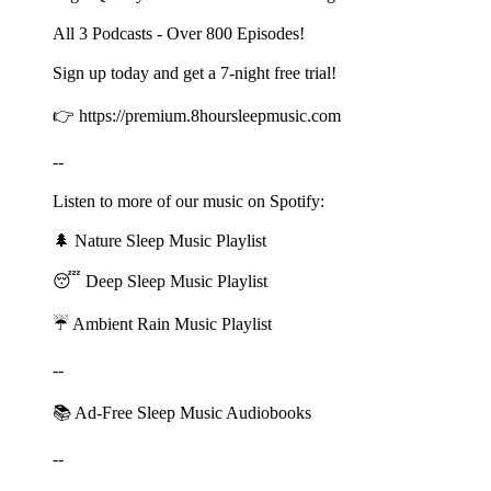
All 3 Podcasts - Over 800 Episodes!
Sign up today and get a 7-night free trial!
👉 ⁠⁠⁠⁠⁠⁠⁠⁠⁠⁠⁠⁠⁠⁠⁠⁠⁠⁠⁠⁠⁠⁠⁠⁠⁠⁠⁠⁠⁠⁠⁠⁠⁠⁠⁠⁠⁠⁠⁠⁠⁠⁠⁠⁠⁠⁠⁠⁠⁠⁠⁠⁠⁠⁠⁠⁠⁠⁠⁠⁠⁠⁠⁠⁠⁠⁠⁠⁠⁠⁠⁠⁠⁠⁠⁠⁠⁠⁠⁠⁠⁠⁠⁠⁠⁠⁠⁠⁠⁠⁠⁠⁠⁠⁠⁠⁠⁠⁠⁠⁠⁠⁠⁠⁠⁠⁠⁠⁠⁠⁠⁠⁠⁠⁠⁠⁠⁠⁠⁠⁠⁠⁠⁠⁠⁠⁠https://premium.8hoursleepmusic.com⁠⁠⁠⁠⁠⁠⁠⁠⁠⁠⁠⁠⁠⁠⁠⁠⁠⁠⁠⁠⁠⁠⁠⁠⁠⁠⁠⁠⁠⁠⁠⁠⁠⁠⁠⁠⁠⁠⁠⁠⁠⁠⁠⁠⁠⁠⁠⁠⁠⁠⁠⁠⁠⁠⁠⁠⁠⁠⁠⁠⁠⁠⁠⁠⁠⁠⁠⁠⁠⁠⁠⁠⁠⁠⁠⁠⁠⁠⁠⁠⁠⁠⁠⁠⁠⁠⁠⁠⁠⁠⁠⁠⁠⁠⁠⁠⁠⁠⁠⁠⁠⁠⁠⁠⁠⁠⁠⁠⁠⁠⁠⁠⁠⁠⁠
--
Listen to more of our music on Spotify:
🌲 ⁠⁠⁠⁠⁠⁠⁠⁠⁠⁠⁠⁠⁠⁠⁠⁠⁠⁠⁠⁠⁠⁠⁠⁠⁠⁠⁠⁠⁠⁠⁠⁠⁠⁠⁠⁠⁠⁠⁠⁠⁠⁠⁠⁠⁠⁠⁠⁠⁠⁠⁠⁠⁠⁠⁠⁠⁠⁠⁠⁠⁠⁠⁠⁠⁠⁠⁠⁠⁠⁠⁠⁠⁠⁠⁠⁠⁠⁠⁠⁠⁠⁠⁠⁠⁠⁠⁠⁠⁠⁠⁠⁠⁠⁠⁠⁠⁠⁠⁠⁠⁠⁠⁠⁠⁠⁠⁠⁠⁠⁠⁠⁠⁠⁠⁠⁠⁠⁠⁠⁠⁠Nature Sleep Music Playlist⁠⁠⁠⁠⁠⁠⁠⁠⁠⁠⁠⁠⁠⁠⁠⁠⁠⁠⁠⁠⁠⁠⁠⁠⁠⁠⁠⁠⁠⁠⁠⁠⁠⁠⁠⁠⁠⁠⁠⁠⁠⁠⁠⁠⁠⁠⁠⁠⁠⁠⁠⁠⁠⁠⁠⁠⁠⁠⁠⁠⁠⁠⁠⁠⁠⁠⁠⁠⁠⁠⁠⁠⁠⁠⁠⁠⁠⁠⁠⁠⁠⁠⁠⁠⁠⁠⁠⁠⁠⁠⁠⁠⁠⁠⁠⁠⁠⁠⁠⁠⁠⁠⁠⁠⁠⁠⁠⁠⁠⁠⁠⁠⁠⁠⁠⁠⁠⁠⁠⁠⁠
😴 ⁠⁠⁠⁠⁠⁠⁠⁠⁠⁠⁠⁠⁠⁠⁠⁠⁠⁠⁠⁠⁠⁠⁠⁠⁠⁠⁠⁠⁠⁠⁠⁠⁠⁠⁠⁠⁠⁠⁠⁠⁠⁠⁠⁠⁠⁠⁠⁠⁠⁠⁠⁠⁠⁠⁠⁠⁠⁠⁠⁠⁠⁠⁠⁠⁠⁠⁠⁠⁠⁠⁠⁠⁠⁠⁠⁠⁠⁠⁠⁠⁠⁠⁠⁠⁠⁠⁠⁠⁠⁠⁠⁠⁠⁠⁠⁠⁠⁠⁠⁠⁠⁠⁠⁠⁠⁠⁠⁠⁠⁠⁠⁠⁠⁠⁠⁠⁠⁠⁠⁠⁠Deep Sleep Music Playlist⁠⁠⁠⁠⁠⁠⁠⁠⁠⁠⁠⁠⁠⁠⁠⁠⁠⁠⁠⁠⁠⁠⁠⁠⁠⁠⁠⁠⁠⁠⁠⁠⁠⁠⁠⁠⁠⁠⁠⁠⁠⁠⁠⁠⁠⁠⁠⁠⁠⁠⁠⁠⁠⁠⁠⁠⁠⁠⁠⁠⁠⁠⁠⁠⁠⁠⁠⁠⁠⁠⁠⁠⁠⁠⁠⁠⁠⁠⁠⁠⁠⁠⁠⁠⁠⁠⁠⁠⁠⁠⁠⁠⁠⁠⁠⁠⁠⁠⁠⁠⁠⁠⁠⁠⁠⁠⁠⁠⁠⁠⁠⁠⁠⁠⁠⁠⁠⁠⁠⁠⁠
☔ ⁠⁠⁠⁠⁠⁠⁠⁠⁠⁠⁠⁠⁠⁠⁠⁠⁠⁠⁠⁠⁠⁠⁠⁠⁠⁠⁠⁠⁠⁠⁠⁠⁠⁠⁠⁠⁠⁠⁠⁠⁠⁠⁠⁠⁠⁠⁠⁠⁠⁠⁠⁠⁠⁠⁠⁠⁠⁠⁠⁠⁠⁠⁠⁠⁠⁠⁠⁠⁠⁠⁠⁠⁠⁠⁠⁠⁠⁠⁠⁠⁠⁠⁠⁠⁠⁠⁠⁠⁠⁠⁠⁠⁠⁠⁠⁠⁠⁠⁠⁠⁠⁠⁠⁠⁠⁠⁠⁠⁠⁠⁠⁠⁠⁠⁠⁠⁠⁠⁠⁠⁠Ambient Rain Music Playlist⁠⁠⁠⁠⁠⁠⁠⁠⁠⁠⁠⁠⁠⁠⁠⁠⁠⁠⁠⁠⁠⁠⁠⁠⁠⁠⁠⁠⁠⁠⁠⁠⁠⁠⁠⁠⁠⁠⁠⁠⁠⁠⁠⁠⁠⁠⁠⁠⁠⁠⁠⁠⁠⁠⁠⁠⁠⁠⁠⁠⁠⁠⁠⁠⁠⁠⁠⁠⁠⁠⁠⁠⁠⁠⁠⁠⁠⁠⁠⁠⁠⁠⁠⁠⁠⁠⁠⁠⁠⁠⁠⁠⁠⁠⁠⁠⁠⁠⁠⁠⁠⁠⁠⁠⁠⁠⁠⁠⁠⁠⁠⁠⁠⁠⁠⁠⁠⁠⁠⁠⁠
--
📚 ⁠⁠⁠⁠⁠⁠⁠⁠⁠⁠⁠⁠⁠⁠⁠⁠⁠⁠⁠⁠⁠⁠⁠⁠⁠⁠⁠Ad-Free Sleep Music Audiobooks⁠⁠⁠⁠⁠⁠⁠⁠⁠⁠⁠⁠⁠⁠⁠⁠⁠⁠⁠⁠⁠⁠⁠⁠⁠
--