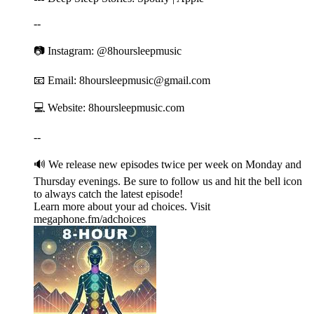
--
📷 Instagram: ⁠⁠⁠⁠⁠⁠⁠⁠⁠⁠⁠⁠⁠⁠⁠⁠⁠⁠⁠⁠⁠⁠⁠⁠⁠⁠⁠⁠⁠⁠⁠⁠⁠⁠⁠⁠⁠⁠⁠⁠⁠⁠⁠⁠⁠⁠⁠⁠⁠⁠⁠⁠⁠⁠⁠⁠⁠⁠⁠⁠⁠⁠⁠⁠⁠⁠⁠⁠⁠⁠⁠⁠⁠⁠⁠⁠⁠⁠⁠⁠⁠⁠⁠⁠⁠⁠⁠⁠⁠⁠⁠⁠⁠⁠⁠⁠⁠⁠⁠⁠⁠⁠⁠⁠⁠⁠⁠⁠⁠⁠⁠⁠⁠⁠⁠⁠⁠⁠⁠⁠⁠⁠⁠⁠⁠⁠⁠⁠⁠⁠⁠⁠@8hoursleepmusic⁠⁠⁠⁠⁠⁠⁠⁠⁠⁠⁠⁠⁠⁠⁠⁠⁠⁠⁠⁠⁠⁠⁠⁠⁠⁠⁠⁠⁠⁠⁠⁠⁠⁠⁠⁠⁠⁠⁠⁠⁠⁠⁠⁠⁠⁠⁠⁠⁠⁠⁠⁠⁠⁠⁠⁠⁠⁠⁠⁠⁠⁠⁠⁠⁠⁠⁠⁠⁠⁠⁠⁠⁠⁠⁠⁠⁠⁠⁠⁠⁠⁠⁠⁠⁠⁠⁠⁠⁠⁠⁠⁠⁠⁠⁠⁠⁠⁠⁠⁠⁠⁠⁠⁠⁠⁠⁠⁠⁠⁠⁠⁠⁠⁠⁠⁠⁠⁠⁠⁠⁠⁠⁠⁠⁠⁠⁠⁠⁠⁠⁠⁠
📧 Email: ⁠⁠⁠⁠⁠⁠⁠⁠⁠⁠⁠⁠⁠⁠⁠⁠⁠⁠⁠⁠⁠⁠⁠⁠⁠⁠⁠⁠⁠⁠⁠⁠⁠⁠⁠⁠⁠⁠⁠⁠⁠⁠⁠⁠⁠⁠⁠⁠⁠⁠⁠⁠⁠⁠⁠⁠⁠⁠⁠⁠⁠⁠⁠⁠⁠⁠⁠⁠⁠⁠⁠⁠⁠⁠⁠⁠⁠⁠⁠⁠⁠⁠⁠⁠⁠⁠⁠⁠⁠⁠⁠⁠⁠⁠⁠⁠⁠⁠⁠⁠⁠⁠⁠⁠⁠⁠⁠⁠⁠⁠⁠⁠⁠⁠⁠⁠⁠⁠⁠⁠⁠⁠⁠⁠⁠⁠⁠⁠8hoursleepmusic@gmail.com⁠⁠⁠⁠⁠⁠⁠⁠⁠⁠⁠⁠⁠⁠⁠⁠⁠⁠⁠⁠⁠⁠⁠⁠⁠⁠⁠⁠⁠⁠⁠⁠⁠⁠⁠⁠⁠⁠⁠⁠⁠⁠⁠⁠⁠⁠⁠⁠⁠⁠⁠⁠⁠⁠⁠⁠⁠⁠⁠⁠⁠⁠⁠⁠⁠⁠⁠⁠⁠⁠⁠⁠⁠⁠⁠⁠⁠⁠⁠⁠⁠⁠⁠⁠⁠⁠⁠⁠⁠⁠⁠⁠⁠⁠⁠⁠⁠⁠⁠⁠⁠⁠⁠⁠⁠⁠⁠⁠⁠⁠⁠⁠⁠⁠⁠⁠⁠⁠⁠⁠⁠⁠⁠⁠⁠⁠⁠⁠
💻 Website: ⁠⁠⁠⁠⁠⁠⁠⁠⁠⁠⁠⁠⁠⁠⁠⁠⁠⁠⁠⁠⁠⁠⁠⁠⁠⁠⁠⁠⁠⁠⁠⁠⁠⁠⁠⁠⁠⁠⁠⁠⁠⁠⁠⁠⁠⁠⁠⁠⁠⁠⁠⁠⁠⁠⁠⁠⁠⁠⁠⁠⁠⁠⁠⁠⁠⁠⁠⁠⁠⁠⁠⁠⁠⁠⁠⁠⁠⁠⁠⁠⁠⁠⁠⁠⁠⁠⁠⁠⁠⁠⁠⁠⁠⁠⁠⁠⁠⁠⁠⁠⁠⁠⁠⁠⁠⁠⁠⁠⁠⁠⁠⁠⁠⁠⁠⁠⁠⁠⁠⁠⁠⁠⁠⁠⁠⁠⁠⁠⁠⁠⁠⁠8hoursleepmusic.com⁠⁠⁠⁠⁠⁠⁠⁠⁠⁠⁠⁠⁠⁠⁠⁠⁠⁠⁠⁠⁠⁠⁠⁠⁠⁠⁠⁠⁠⁠⁠⁠⁠⁠⁠⁠⁠⁠⁠⁠⁠⁠⁠⁠⁠⁠⁠⁠⁠⁠⁠⁠⁠⁠⁠⁠⁠⁠⁠⁠⁠⁠⁠⁠⁠⁠⁠⁠⁠⁠⁠⁠⁠⁠⁠⁠⁠⁠⁠⁠⁠⁠⁠⁠⁠⁠⁠⁠⁠⁠⁠⁠⁠⁠⁠⁠⁠⁠⁠⁠⁠⁠⁠⁠⁠⁠⁠⁠⁠⁠⁠⁠⁠⁠⁠⁠⁠⁠⁠⁠⁠⁠⁠⁠⁠⁠⁠⁠⁠⁠⁠
--
🔊 We release new episodes twice per week on Monday and
Thursday evenings. Be sure to follow us and hit the bell icon
to always catch the latest episode!
Learn more about your ad choices. Visit
megaphone.fm/adchoices