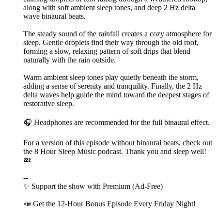
along with soft ambient sleep tones, and deep 2 Hz delta
wave binaural beats.
The steady sound of the rainfall creates a cozy atmosphere for
sleep. Gentle droplets find their way through the old roof,
forming a slow, relaxing pattern of soft drips that blend
naturally with the rain outside.
Warm ambient sleep tones play quietly beneath the storm,
adding a sense of serenity and tranquility. Finally, the 2 Hz
delta waves help guide the mind toward the deepest stages of
restorative sleep.
🎧 Headphones are recommended for the full binaural effect.
For a version of this episode without binaural beats, check out
the ⁠⁠⁠⁠⁠⁠⁠⁠⁠⁠⁠⁠⁠⁠⁠⁠⁠⁠⁠⁠⁠8 Hour Sleep Music⁠⁠⁠⁠⁠⁠⁠⁠⁠⁠⁠⁠⁠⁠⁠⁠⁠⁠⁠⁠⁠ podcast. Thank you and sleep well!
💤
--
✨ ⁠⁠⁠⁠⁠⁠⁠⁠⁠⁠⁠⁠⁠⁠⁠⁠⁠⁠⁠⁠⁠⁠⁠⁠⁠⁠⁠Support the show with ⁠⁠⁠⁠⁠⁠⁠⁠⁠⁠⁠⁠⁠⁠⁠⁠⁠⁠⁠⁠⁠⁠⁠⁠⁠⁠⁠⁠⁠⁠⁠⁠⁠⁠⁠⁠⁠⁠⁠⁠⁠⁠⁠⁠⁠⁠⁠⁠⁠⁠⁠⁠⁠⁠⁠⁠⁠⁠⁠⁠⁠⁠⁠⁠⁠⁠⁠⁠⁠⁠⁠⁠⁠⁠⁠⁠⁠⁠⁠⁠⁠⁠⁠⁠⁠⁠⁠⁠⁠⁠⁠⁠Premium (Ad-Free)⁠⁠⁠⁠⁠⁠⁠⁠⁠⁠⁠⁠⁠⁠⁠⁠⁠⁠⁠⁠⁠⁠⁠⁠⁠⁠⁠⁠⁠⁠⁠⁠⁠⁠⁠⁠⁠⁠⁠⁠⁠⁠⁠⁠⁠⁠⁠⁠⁠⁠⁠⁠⁠⁠⁠⁠⁠⁠⁠⁠⁠⁠⁠⁠⁠⁠⁠⁠⁠⁠⁠⁠⁠⁠⁠⁠⁠⁠⁠⁠⁠⁠⁠⁠⁠⁠⁠⁠⁠⁠⁠⁠⁠⁠⁠⁠⁠⁠⁠⁠⁠⁠⁠⁠⁠⁠⁠⁠⁠⁠⁠⁠⁠⁠⁠⁠⁠⁠⁠⁠⁠⁠⁠⁠⁠⁠⁠⁠⁠⁠⁠⁠⁠⁠⁠⁠⁠⁠⁠⁠⁠⁠⁠⁠⁠⁠⁠⁠⁠⁠⁠⁠⁠⁠⁠⁠⁠⁠⁠⁠⁠⁠⁠⁠⁠⁠⁠⁠⁠⁠⁠⁠⁠⁠⁠⁠⁠⁠⁠⁠⁠⁠⁠⁠⁠⁠⁠⁠⁠⁠⁠⁠⁠⁠⁠⁠⁠⁠⁠⁠⁠⁠⁠⁠⁠⁠⁠⁠⁠⁠⁠⁠⁠⁠⁠⁠⁠⁠⁠⁠⁠⁠⁠⁠⁠⁠⁠⁠⁠⁠⁠⁠⁠⁠⁠⁠⁠⁠⁠⁠⁠⁠⁠⁠⁠⁠⁠⁠⁠⁠⁠⁠⁠⁠⁠⁠⁠⁠⁠⁠⁠⁠⁠⁠⁠⁠⁠⁠⁠⁠⁠⁠⁠⁠⁠⁠⁠⁠⁠⁠⁠⁠⁠⁠⁠⁠⁠⁠⁠⁠⁠⁠⁠⁠⁠⁠⁠⁠⁠⁠⁠⁠⁠⁠⁠
📣 Get the 12-Hour Bonus Episode Every Friday Night!