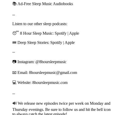
📚 ⁠⁠⁠⁠⁠⁠⁠⁠⁠⁠⁠⁠⁠⁠⁠⁠⁠⁠⁠⁠⁠⁠⁠⁠⁠⁠⁠⁠Ad-Free Sleep Music Audiobooks⁠⁠⁠⁠⁠⁠⁠⁠⁠⁠⁠⁠⁠⁠⁠⁠⁠⁠⁠⁠⁠⁠⁠⁠⁠⁠
--
Listen to our other sleep podcasts:
😴 8 Hour Sleep Music: ⁠⁠⁠⁠⁠⁠⁠⁠⁠⁠⁠⁠⁠⁠⁠⁠⁠⁠⁠⁠⁠⁠⁠⁠⁠⁠⁠⁠⁠⁠⁠⁠⁠⁠⁠⁠⁠⁠⁠⁠⁠⁠⁠⁠⁠⁠⁠⁠⁠⁠⁠⁠⁠⁠⁠⁠⁠⁠⁠⁠⁠⁠⁠⁠⁠⁠⁠⁠⁠⁠⁠⁠⁠⁠⁠⁠⁠⁠⁠⁠⁠⁠⁠⁠⁠⁠⁠⁠⁠⁠⁠⁠⁠⁠⁠⁠⁠⁠⁠⁠⁠⁠⁠⁠⁠⁠⁠⁠⁠⁠⁠⁠⁠⁠⁠⁠⁠⁠⁠⁠⁠⁠⁠⁠⁠⁠⁠⁠⁠⁠⁠⁠Spotify⁠⁠⁠⁠⁠⁠⁠⁠⁠⁠⁠⁠⁠⁠⁠⁠⁠⁠⁠⁠⁠⁠⁠⁠⁠⁠⁠⁠⁠⁠⁠⁠⁠⁠⁠⁠⁠⁠⁠⁠⁠⁠⁠⁠⁠⁠⁠⁠⁠⁠⁠⁠⁠⁠⁠⁠⁠⁠⁠⁠⁠⁠⁠⁠⁠⁠⁠⁠⁠⁠⁠⁠⁠⁠⁠⁠⁠⁠⁠⁠⁠⁠⁠⁠⁠⁠⁠⁠⁠⁠⁠⁠⁠⁠⁠⁠⁠⁠⁠⁠⁠⁠⁠⁠⁠⁠⁠⁠⁠⁠⁠⁠⁠⁠⁠⁠⁠⁠⁠⁠⁠⁠⁠⁠⁠⁠⁠⁠⁠⁠⁠⁠ | ⁠⁠⁠⁠⁠⁠⁠⁠⁠⁠⁠⁠⁠⁠⁠⁠⁠⁠⁠⁠⁠⁠⁠⁠⁠⁠⁠⁠⁠⁠⁠⁠⁠⁠⁠⁠⁠⁠⁠⁠⁠⁠⁠⁠⁠⁠⁠⁠⁠⁠⁠⁠⁠⁠⁠⁠⁠⁠⁠⁠⁠⁠⁠⁠⁠⁠⁠⁠⁠⁠⁠⁠⁠⁠⁠⁠⁠⁠⁠⁠⁠⁠⁠⁠⁠⁠⁠⁠⁠⁠⁠⁠⁠⁠⁠⁠⁠⁠⁠⁠⁠⁠⁠⁠⁠⁠⁠⁠⁠⁠⁠⁠⁠⁠⁠⁠⁠⁠⁠⁠⁠⁠⁠⁠⁠⁠⁠⁠⁠⁠⁠⁠Apple⁠⁠⁠⁠⁠⁠⁠⁠⁠⁠⁠⁠⁠⁠⁠⁠⁠⁠⁠⁠⁠⁠⁠⁠⁠⁠⁠⁠⁠⁠⁠⁠⁠⁠⁠⁠⁠⁠⁠⁠⁠⁠⁠⁠⁠⁠⁠⁠⁠⁠⁠⁠⁠⁠⁠⁠⁠⁠⁠⁠⁠⁠⁠⁠⁠⁠⁠⁠⁠⁠⁠⁠⁠⁠⁠⁠⁠⁠⁠⁠⁠⁠⁠⁠⁠⁠⁠⁠⁠⁠⁠⁠⁠⁠⁠⁠⁠⁠⁠⁠⁠⁠⁠⁠⁠⁠⁠⁠⁠⁠⁠⁠⁠⁠⁠⁠⁠⁠⁠⁠⁠⁠⁠⁠⁠⁠
💤 Deep Sleep Stories: ⁠⁠⁠⁠⁠⁠⁠⁠⁠⁠⁠⁠⁠⁠⁠⁠⁠⁠⁠⁠⁠⁠⁠⁠⁠⁠⁠⁠⁠⁠⁠⁠⁠⁠⁠⁠⁠⁠⁠⁠⁠⁠⁠⁠⁠⁠⁠⁠⁠⁠⁠⁠⁠⁠⁠⁠⁠⁠⁠⁠⁠⁠⁠⁠⁠⁠⁠⁠⁠⁠⁠⁠⁠⁠⁠⁠⁠⁠⁠⁠⁠⁠⁠⁠⁠⁠⁠⁠⁠⁠⁠⁠⁠⁠⁠⁠⁠⁠⁠⁠⁠⁠⁠⁠⁠⁠⁠⁠⁠⁠⁠⁠⁠⁠⁠⁠⁠⁠⁠⁠⁠⁠⁠⁠⁠⁠⁠⁠⁠⁠⁠⁠Spotify⁠⁠⁠⁠⁠⁠⁠⁠⁠⁠⁠⁠⁠⁠⁠⁠⁠⁠⁠⁠⁠⁠⁠⁠⁠⁠⁠⁠⁠⁠⁠⁠⁠⁠⁠⁠⁠⁠⁠⁠⁠⁠⁠⁠⁠⁠⁠⁠⁠⁠⁠⁠⁠⁠⁠⁠⁠⁠⁠⁠⁠⁠⁠⁠⁠⁠⁠⁠⁠⁠⁠⁠⁠⁠⁠⁠⁠⁠⁠⁠⁠⁠⁠⁠⁠⁠⁠⁠⁠⁠⁠⁠⁠⁠⁠⁠⁠⁠⁠⁠⁠⁠⁠⁠⁠⁠⁠⁠⁠⁠⁠⁠⁠⁠⁠⁠⁠⁠⁠⁠⁠⁠⁠⁠⁠⁠⁠⁠⁠⁠⁠⁠ | ⁠⁠⁠⁠⁠⁠⁠⁠⁠⁠⁠⁠⁠⁠⁠⁠⁠⁠⁠⁠⁠⁠⁠⁠⁠⁠⁠⁠⁠⁠⁠⁠⁠⁠⁠⁠⁠⁠⁠⁠⁠⁠⁠⁠⁠⁠⁠⁠⁠⁠⁠⁠⁠⁠⁠⁠⁠⁠⁠⁠⁠⁠⁠⁠⁠⁠⁠⁠⁠⁠⁠⁠⁠⁠⁠⁠⁠⁠⁠⁠⁠⁠⁠⁠⁠⁠⁠⁠⁠⁠⁠⁠⁠⁠⁠⁠⁠⁠⁠⁠⁠⁠⁠⁠⁠⁠⁠⁠⁠⁠⁠⁠⁠⁠⁠⁠⁠⁠⁠⁠⁠⁠⁠⁠⁠⁠⁠⁠⁠⁠⁠⁠Apple⁠⁠⁠⁠⁠⁠⁠⁠⁠⁠⁠⁠⁠⁠⁠⁠⁠⁠⁠⁠⁠⁠⁠⁠⁠⁠⁠⁠⁠⁠⁠⁠⁠⁠⁠⁠⁠⁠⁠⁠⁠⁠⁠⁠⁠⁠⁠⁠⁠⁠⁠⁠⁠⁠⁠⁠⁠⁠⁠⁠⁠⁠⁠⁠⁠⁠⁠⁠⁠⁠⁠⁠⁠⁠⁠⁠⁠⁠⁠⁠⁠⁠⁠⁠⁠⁠⁠⁠⁠⁠⁠⁠⁠⁠⁠⁠⁠⁠⁠⁠⁠⁠⁠⁠⁠⁠⁠⁠⁠⁠⁠⁠⁠⁠⁠⁠⁠⁠⁠⁠⁠⁠⁠⁠⁠⁠
--
📷 Instagram: ⁠⁠⁠⁠⁠⁠⁠⁠⁠⁠⁠⁠⁠⁠⁠⁠⁠⁠⁠⁠⁠⁠⁠⁠⁠⁠⁠⁠⁠⁠⁠⁠⁠⁠⁠⁠⁠⁠⁠⁠⁠⁠⁠⁠⁠⁠⁠⁠⁠⁠⁠⁠⁠⁠⁠⁠⁠⁠⁠⁠⁠⁠⁠⁠⁠⁠⁠⁠⁠⁠⁠⁠⁠⁠⁠⁠⁠⁠⁠⁠⁠⁠⁠⁠⁠⁠⁠⁠⁠⁠⁠⁠⁠⁠⁠⁠⁠⁠⁠⁠⁠⁠⁠⁠⁠⁠⁠⁠⁠⁠⁠⁠⁠⁠⁠⁠⁠⁠⁠⁠⁠⁠⁠⁠⁠⁠⁠⁠⁠⁠⁠⁠⁠⁠@8hoursleepmusic⁠⁠⁠⁠⁠⁠⁠⁠⁠⁠⁠⁠⁠⁠⁠⁠⁠⁠⁠⁠⁠⁠⁠⁠⁠⁠⁠⁠⁠⁠⁠⁠⁠⁠⁠⁠⁠⁠⁠⁠⁠⁠⁠⁠⁠⁠⁠⁠⁠⁠⁠⁠⁠⁠⁠⁠⁠⁠⁠⁠⁠⁠⁠⁠⁠⁠⁠⁠⁠⁠⁠⁠⁠⁠⁠⁠⁠⁠⁠⁠⁠⁠⁠⁠⁠⁠⁠⁠⁠⁠⁠⁠⁠⁠⁠⁠⁠⁠⁠⁠⁠⁠⁠⁠⁠⁠⁠⁠⁠⁠⁠⁠⁠⁠⁠⁠⁠⁠⁠⁠⁠⁠⁠⁠⁠⁠⁠⁠⁠⁠⁠⁠⁠⁠
📧 Email: ⁠⁠⁠⁠⁠⁠⁠⁠⁠⁠⁠⁠⁠⁠⁠⁠⁠⁠⁠⁠⁠⁠⁠⁠⁠⁠⁠⁠⁠⁠⁠⁠⁠⁠⁠⁠⁠⁠⁠⁠⁠⁠⁠⁠⁠⁠⁠⁠⁠⁠⁠⁠⁠⁠⁠⁠⁠⁠⁠⁠⁠⁠⁠⁠⁠⁠⁠⁠⁠⁠⁠⁠⁠⁠⁠⁠⁠⁠⁠⁠⁠⁠⁠⁠⁠⁠⁠⁠⁠⁠⁠⁠⁠⁠⁠⁠⁠⁠⁠⁠⁠⁠⁠⁠⁠⁠⁠⁠⁠⁠⁠⁠⁠⁠⁠⁠⁠⁠⁠⁠⁠⁠⁠⁠⁠⁠⁠⁠⁠⁠8hoursleepmusic@gmail.com⁠⁠⁠⁠⁠⁠⁠⁠⁠⁠⁠⁠⁠⁠⁠⁠⁠⁠⁠⁠⁠⁠⁠⁠⁠⁠⁠⁠⁠⁠⁠⁠⁠⁠⁠⁠⁠⁠⁠⁠⁠⁠⁠⁠⁠⁠⁠⁠⁠⁠⁠⁠⁠⁠⁠⁠⁠⁠⁠⁠⁠⁠⁠⁠⁠⁠⁠⁠⁠⁠⁠⁠⁠⁠⁠⁠⁠⁠⁠⁠⁠⁠⁠⁠⁠⁠⁠⁠⁠⁠⁠⁠⁠⁠⁠⁠⁠⁠⁠⁠⁠⁠⁠⁠⁠⁠⁠⁠⁠⁠⁠⁠⁠⁠⁠⁠⁠⁠⁠⁠⁠⁠⁠⁠⁠⁠⁠⁠⁠⁠
💻 Website: ⁠⁠⁠⁠⁠⁠⁠⁠⁠⁠⁠⁠⁠⁠⁠⁠⁠⁠⁠⁠⁠⁠⁠⁠⁠⁠⁠⁠⁠⁠⁠⁠⁠⁠⁠⁠⁠⁠⁠⁠⁠⁠⁠⁠⁠⁠⁠⁠⁠⁠⁠⁠⁠⁠⁠⁠⁠⁠⁠⁠⁠⁠⁠⁠⁠⁠⁠⁠⁠⁠⁠⁠⁠⁠⁠⁠⁠⁠⁠⁠⁠⁠⁠⁠⁠⁠⁠⁠⁠⁠⁠⁠⁠⁠⁠⁠⁠⁠⁠⁠⁠⁠⁠⁠⁠⁠⁠⁠⁠⁠⁠⁠⁠⁠⁠⁠⁠⁠⁠⁠⁠⁠⁠⁠⁠⁠⁠⁠⁠⁠⁠⁠⁠⁠8hoursleepmusic.com⁠⁠⁠⁠⁠⁠⁠⁠⁠⁠⁠⁠⁠⁠⁠⁠⁠⁠⁠⁠⁠⁠⁠⁠⁠⁠⁠⁠⁠⁠⁠⁠⁠⁠⁠⁠⁠⁠⁠⁠⁠⁠⁠⁠⁠⁠⁠⁠⁠⁠⁠⁠⁠⁠⁠⁠⁠⁠⁠⁠⁠⁠⁠⁠⁠⁠⁠⁠⁠⁠⁠⁠⁠⁠⁠⁠⁠⁠⁠⁠⁠⁠⁠⁠⁠⁠⁠⁠⁠⁠⁠⁠⁠⁠⁠⁠⁠⁠⁠⁠⁠⁠⁠⁠⁠⁠⁠⁠⁠⁠⁠⁠⁠⁠⁠⁠⁠⁠⁠⁠⁠⁠⁠⁠⁠⁠⁠⁠⁠⁠⁠⁠⁠
--
🔊 We release new episodes twice per week on Monday and
Thursday evenings. Be sure to follow us and hit the bell icon
to always catch the latest episode!