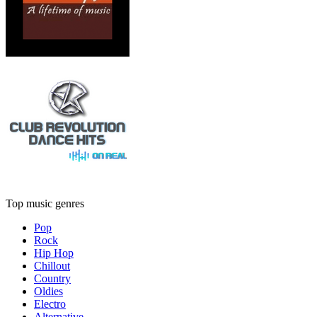
Top music genres
Pop
Rock
Hip Hop
Chillout
Country
Oldies
Electro
Alternative