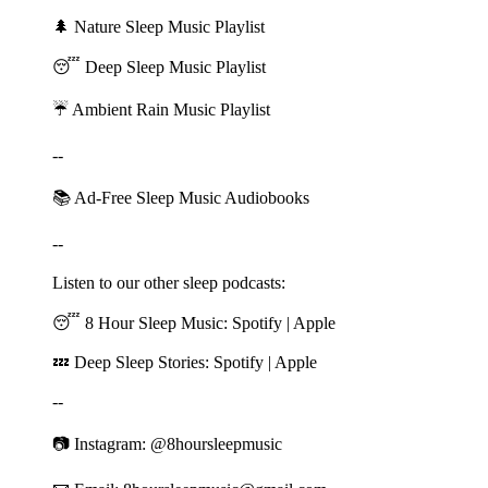
🌲 ⁠⁠⁠⁠⁠⁠⁠⁠⁠⁠⁠⁠⁠⁠⁠⁠⁠⁠⁠⁠⁠⁠⁠⁠⁠⁠⁠⁠⁠⁠⁠⁠⁠⁠⁠⁠⁠⁠⁠⁠⁠⁠⁠⁠⁠⁠⁠⁠⁠⁠⁠⁠⁠⁠⁠⁠⁠⁠⁠⁠⁠⁠⁠⁠⁠⁠⁠⁠⁠⁠⁠⁠⁠⁠⁠⁠⁠⁠⁠⁠⁠⁠⁠⁠⁠⁠⁠⁠⁠⁠⁠⁠⁠⁠⁠⁠⁠⁠⁠⁠⁠⁠⁠⁠⁠⁠⁠⁠⁠⁠⁠⁠⁠⁠⁠⁠⁠⁠⁠Nature Sleep Music Playlist⁠⁠⁠⁠⁠⁠⁠⁠⁠⁠⁠⁠⁠⁠⁠⁠⁠⁠⁠⁠⁠⁠⁠⁠⁠⁠⁠⁠⁠⁠⁠⁠⁠⁠⁠⁠⁠⁠⁠⁠⁠⁠⁠⁠⁠⁠⁠⁠⁠⁠⁠⁠⁠⁠⁠⁠⁠⁠⁠⁠⁠⁠⁠⁠⁠⁠⁠⁠⁠⁠⁠⁠⁠⁠⁠⁠⁠⁠⁠⁠⁠⁠⁠⁠⁠⁠⁠⁠⁠⁠⁠⁠⁠⁠⁠⁠⁠⁠⁠⁠⁠⁠⁠⁠⁠⁠⁠⁠⁠⁠⁠⁠⁠⁠⁠⁠⁠⁠⁠
😴 ⁠⁠⁠⁠⁠⁠⁠⁠⁠⁠⁠⁠⁠⁠⁠⁠⁠⁠⁠⁠⁠⁠⁠⁠⁠⁠⁠⁠⁠⁠⁠⁠⁠⁠⁠⁠⁠⁠⁠⁠⁠⁠⁠⁠⁠⁠⁠⁠⁠⁠⁠⁠⁠⁠⁠⁠⁠⁠⁠⁠⁠⁠⁠⁠⁠⁠⁠⁠⁠⁠⁠⁠⁠⁠⁠⁠⁠⁠⁠⁠⁠⁠⁠⁠⁠⁠⁠⁠⁠⁠⁠⁠⁠⁠⁠⁠⁠⁠⁠⁠⁠⁠⁠⁠⁠⁠⁠⁠⁠⁠⁠⁠⁠⁠⁠⁠⁠⁠⁠Deep Sleep Music Playlist⁠⁠⁠⁠⁠⁠⁠⁠⁠⁠⁠⁠⁠⁠⁠⁠⁠⁠⁠⁠⁠⁠⁠⁠⁠⁠⁠⁠⁠⁠⁠⁠⁠⁠⁠⁠⁠⁠⁠⁠⁠⁠⁠⁠⁠⁠⁠⁠⁠⁠⁠⁠⁠⁠⁠⁠⁠⁠⁠⁠⁠⁠⁠⁠⁠⁠⁠⁠⁠⁠⁠⁠⁠⁠⁠⁠⁠⁠⁠⁠⁠⁠⁠⁠⁠⁠⁠⁠⁠⁠⁠⁠⁠⁠⁠⁠⁠⁠⁠⁠⁠⁠⁠⁠⁠⁠⁠⁠⁠⁠⁠⁠⁠⁠⁠⁠⁠⁠⁠
☔ ⁠⁠⁠⁠⁠⁠⁠⁠⁠⁠⁠⁠⁠⁠⁠⁠⁠⁠⁠⁠⁠⁠⁠⁠⁠⁠⁠⁠⁠⁠⁠⁠⁠⁠⁠⁠⁠⁠⁠⁠⁠⁠⁠⁠⁠⁠⁠⁠⁠⁠⁠⁠⁠⁠⁠⁠⁠⁠⁠⁠⁠⁠⁠⁠⁠⁠⁠⁠⁠⁠⁠⁠⁠⁠⁠⁠⁠⁠⁠⁠⁠⁠⁠⁠⁠⁠⁠⁠⁠⁠⁠⁠⁠⁠⁠⁠⁠⁠⁠⁠⁠⁠⁠⁠⁠⁠⁠⁠⁠⁠⁠⁠⁠⁠⁠⁠⁠⁠⁠Ambient Rain Music Playlist⁠⁠⁠⁠⁠⁠⁠⁠⁠⁠⁠⁠⁠⁠⁠⁠⁠⁠⁠⁠⁠⁠⁠⁠⁠⁠⁠⁠⁠⁠⁠⁠⁠⁠⁠⁠⁠⁠⁠⁠⁠⁠⁠⁠⁠⁠⁠⁠⁠⁠⁠⁠⁠⁠⁠⁠⁠⁠⁠⁠⁠⁠⁠⁠⁠⁠⁠⁠⁠⁠⁠⁠⁠⁠⁠⁠⁠⁠⁠⁠⁠⁠⁠⁠⁠⁠⁠⁠⁠⁠⁠⁠⁠⁠⁠⁠⁠⁠⁠⁠⁠⁠⁠⁠⁠⁠⁠⁠⁠⁠⁠⁠⁠⁠⁠⁠⁠⁠⁠
--
📚 ⁠⁠⁠⁠⁠⁠⁠⁠⁠⁠⁠⁠⁠⁠⁠⁠⁠⁠⁠⁠⁠⁠⁠⁠⁠Ad-Free Sleep Music Audiobooks⁠⁠⁠⁠⁠⁠⁠⁠⁠⁠⁠⁠⁠⁠⁠⁠⁠⁠⁠⁠⁠⁠⁠
--
Listen to our other sleep podcasts:
😴 8 Hour Sleep Music: ⁠⁠⁠⁠⁠⁠⁠⁠⁠⁠⁠⁠⁠⁠⁠⁠⁠⁠⁠⁠⁠⁠⁠⁠⁠⁠⁠⁠⁠⁠⁠⁠⁠⁠⁠⁠⁠⁠⁠⁠⁠⁠⁠⁠⁠⁠⁠⁠⁠⁠⁠⁠⁠⁠⁠⁠⁠⁠⁠⁠⁠⁠⁠⁠⁠⁠⁠⁠⁠⁠⁠⁠⁠⁠⁠⁠⁠⁠⁠⁠⁠⁠⁠⁠⁠⁠⁠⁠⁠⁠⁠⁠⁠⁠⁠⁠⁠⁠⁠⁠⁠⁠⁠⁠⁠⁠⁠⁠⁠⁠⁠⁠⁠⁠⁠⁠⁠⁠⁠⁠⁠⁠⁠⁠⁠⁠⁠⁠⁠Spotify⁠⁠⁠⁠⁠⁠⁠⁠⁠⁠⁠⁠⁠⁠⁠⁠⁠⁠⁠⁠⁠⁠⁠⁠⁠⁠⁠⁠⁠⁠⁠⁠⁠⁠⁠⁠⁠⁠⁠⁠⁠⁠⁠⁠⁠⁠⁠⁠⁠⁠⁠⁠⁠⁠⁠⁠⁠⁠⁠⁠⁠⁠⁠⁠⁠⁠⁠⁠⁠⁠⁠⁠⁠⁠⁠⁠⁠⁠⁠⁠⁠⁠⁠⁠⁠⁠⁠⁠⁠⁠⁠⁠⁠⁠⁠⁠⁠⁠⁠⁠⁠⁠⁠⁠⁠⁠⁠⁠⁠⁠⁠⁠⁠⁠⁠⁠⁠⁠⁠⁠⁠⁠⁠⁠⁠⁠⁠⁠⁠ | ⁠⁠⁠⁠⁠⁠⁠⁠⁠⁠⁠⁠⁠⁠⁠⁠⁠⁠⁠⁠⁠⁠⁠⁠⁠⁠⁠⁠⁠⁠⁠⁠⁠⁠⁠⁠⁠⁠⁠⁠⁠⁠⁠⁠⁠⁠⁠⁠⁠⁠⁠⁠⁠⁠⁠⁠⁠⁠⁠⁠⁠⁠⁠⁠⁠⁠⁠⁠⁠⁠⁠⁠⁠⁠⁠⁠⁠⁠⁠⁠⁠⁠⁠⁠⁠⁠⁠⁠⁠⁠⁠⁠⁠⁠⁠⁠⁠⁠⁠⁠⁠⁠⁠⁠⁠⁠⁠⁠⁠⁠⁠⁠⁠⁠⁠⁠⁠⁠⁠⁠⁠⁠⁠⁠⁠⁠⁠⁠⁠Apple⁠⁠⁠⁠⁠⁠⁠⁠⁠⁠⁠⁠⁠⁠⁠⁠⁠⁠⁠⁠⁠⁠⁠⁠⁠⁠⁠⁠⁠⁠⁠⁠⁠⁠⁠⁠⁠⁠⁠⁠⁠⁠⁠⁠⁠⁠⁠⁠⁠⁠⁠⁠⁠⁠⁠⁠⁠⁠⁠⁠⁠⁠⁠⁠⁠⁠⁠⁠⁠⁠⁠⁠⁠⁠⁠⁠⁠⁠⁠⁠⁠⁠⁠⁠⁠⁠⁠⁠⁠⁠⁠⁠⁠⁠⁠⁠⁠⁠⁠⁠⁠⁠⁠⁠⁠⁠⁠⁠⁠⁠⁠⁠⁠⁠⁠⁠⁠⁠⁠⁠⁠⁠⁠
💤 Deep Sleep Stories: ⁠⁠⁠⁠⁠⁠⁠⁠⁠⁠⁠⁠⁠⁠⁠⁠⁠⁠⁠⁠⁠⁠⁠⁠⁠⁠⁠⁠⁠⁠⁠⁠⁠⁠⁠⁠⁠⁠⁠⁠⁠⁠⁠⁠⁠⁠⁠⁠⁠⁠⁠⁠⁠⁠⁠⁠⁠⁠⁠⁠⁠⁠⁠⁠⁠⁠⁠⁠⁠⁠⁠⁠⁠⁠⁠⁠⁠⁠⁠⁠⁠⁠⁠⁠⁠⁠⁠⁠⁠⁠⁠⁠⁠⁠⁠⁠⁠⁠⁠⁠⁠⁠⁠⁠⁠⁠⁠⁠⁠⁠⁠⁠⁠⁠⁠⁠⁠⁠⁠⁠⁠⁠⁠⁠⁠⁠⁠⁠⁠Spotify⁠⁠⁠⁠⁠⁠⁠⁠⁠⁠⁠⁠⁠⁠⁠⁠⁠⁠⁠⁠⁠⁠⁠⁠⁠⁠⁠⁠⁠⁠⁠⁠⁠⁠⁠⁠⁠⁠⁠⁠⁠⁠⁠⁠⁠⁠⁠⁠⁠⁠⁠⁠⁠⁠⁠⁠⁠⁠⁠⁠⁠⁠⁠⁠⁠⁠⁠⁠⁠⁠⁠⁠⁠⁠⁠⁠⁠⁠⁠⁠⁠⁠⁠⁠⁠⁠⁠⁠⁠⁠⁠⁠⁠⁠⁠⁠⁠⁠⁠⁠⁠⁠⁠⁠⁠⁠⁠⁠⁠⁠⁠⁠⁠⁠⁠⁠⁠⁠⁠⁠⁠⁠⁠⁠⁠⁠⁠⁠⁠ | ⁠⁠⁠⁠⁠⁠⁠⁠⁠⁠⁠⁠⁠⁠⁠⁠⁠⁠⁠⁠⁠⁠⁠⁠⁠⁠⁠⁠⁠⁠⁠⁠⁠⁠⁠⁠⁠⁠⁠⁠⁠⁠⁠⁠⁠⁠⁠⁠⁠⁠⁠⁠⁠⁠⁠⁠⁠⁠⁠⁠⁠⁠⁠⁠⁠⁠⁠⁠⁠⁠⁠⁠⁠⁠⁠⁠⁠⁠⁠⁠⁠⁠⁠⁠⁠⁠⁠⁠⁠⁠⁠⁠⁠⁠⁠⁠⁠⁠⁠⁠⁠⁠⁠⁠⁠⁠⁠⁠⁠⁠⁠⁠⁠⁠⁠⁠⁠⁠⁠⁠⁠⁠⁠⁠⁠⁠⁠⁠⁠Apple⁠⁠⁠⁠⁠⁠⁠⁠⁠⁠⁠⁠⁠⁠⁠⁠⁠⁠⁠⁠⁠⁠⁠⁠⁠⁠⁠⁠⁠⁠⁠⁠⁠⁠⁠⁠⁠⁠⁠⁠⁠⁠⁠⁠⁠⁠⁠⁠⁠⁠⁠⁠⁠⁠⁠⁠⁠⁠⁠⁠⁠⁠⁠⁠⁠⁠⁠⁠⁠⁠⁠⁠⁠⁠⁠⁠⁠⁠⁠⁠⁠⁠⁠⁠⁠⁠⁠⁠⁠⁠⁠⁠⁠⁠⁠⁠⁠⁠⁠⁠⁠⁠⁠⁠⁠⁠⁠⁠⁠⁠⁠⁠⁠⁠⁠⁠⁠⁠⁠⁠⁠⁠⁠
--
📷 Instagram: ⁠⁠⁠⁠⁠⁠⁠⁠⁠⁠⁠⁠⁠⁠⁠⁠⁠⁠⁠⁠⁠⁠⁠⁠⁠⁠⁠⁠⁠⁠⁠⁠⁠⁠⁠⁠⁠⁠⁠⁠⁠⁠⁠⁠⁠⁠⁠⁠⁠⁠⁠⁠⁠⁠⁠⁠⁠⁠⁠⁠⁠⁠⁠⁠⁠⁠⁠⁠⁠⁠⁠⁠⁠⁠⁠⁠⁠⁠⁠⁠⁠⁠⁠⁠⁠⁠⁠⁠⁠⁠⁠⁠⁠⁠⁠⁠⁠⁠⁠⁠⁠⁠⁠⁠⁠⁠⁠⁠⁠⁠⁠⁠⁠⁠⁠⁠⁠⁠⁠⁠⁠⁠⁠⁠⁠⁠⁠⁠⁠⁠⁠@8hoursleepmusic⁠⁠⁠⁠⁠⁠⁠⁠⁠⁠⁠⁠⁠⁠⁠⁠⁠⁠⁠⁠⁠⁠⁠⁠⁠⁠⁠⁠⁠⁠⁠⁠⁠⁠⁠⁠⁠⁠⁠⁠⁠⁠⁠⁠⁠⁠⁠⁠⁠⁠⁠⁠⁠⁠⁠⁠⁠⁠⁠⁠⁠⁠⁠⁠⁠⁠⁠⁠⁠⁠⁠⁠⁠⁠⁠⁠⁠⁠⁠⁠⁠⁠⁠⁠⁠⁠⁠⁠⁠⁠⁠⁠⁠⁠⁠⁠⁠⁠⁠⁠⁠⁠⁠⁠⁠⁠⁠⁠⁠⁠⁠⁠⁠⁠⁠⁠⁠⁠⁠⁠⁠⁠⁠⁠⁠⁠⁠⁠⁠⁠⁠