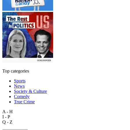
Top categories
Sports
News
Society & Culture
Comedy
True Crime
A - H
I - P
Q - Z