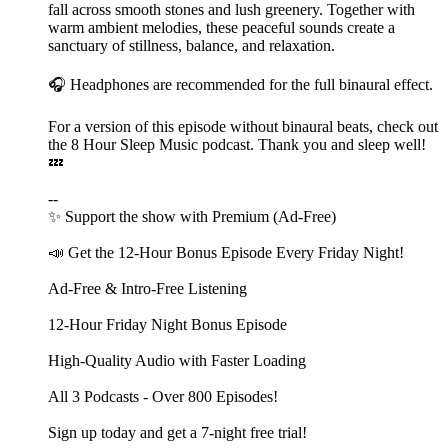
fall across smooth stones and lush greenery. Together with
warm ambient melodies, these peaceful sounds create a
sanctuary of stillness, balance, and relaxation.
🎧 Headphones are recommended for the full binaural effect.
For a version of this episode without binaural beats, check out
the ⁠⁠⁠⁠⁠⁠⁠⁠⁠⁠⁠⁠⁠⁠⁠⁠⁠⁠⁠8 Hour Sleep Music⁠⁠⁠⁠⁠⁠⁠⁠⁠⁠⁠⁠⁠⁠⁠⁠⁠⁠⁠ podcast. Thank you and sleep well!
💤
--
✨ ⁠⁠⁠⁠⁠⁠⁠⁠⁠⁠⁠⁠⁠⁠⁠⁠⁠⁠⁠⁠⁠⁠⁠⁠⁠Support the show with ⁠⁠⁠⁠⁠⁠⁠⁠⁠⁠⁠⁠⁠⁠⁠⁠⁠⁠⁠⁠⁠⁠⁠⁠⁠⁠⁠⁠⁠⁠⁠⁠⁠⁠⁠⁠⁠⁠⁠⁠⁠⁠⁠⁠⁠⁠⁠⁠⁠⁠⁠⁠⁠⁠⁠⁠⁠⁠⁠⁠⁠⁠⁠⁠⁠⁠⁠⁠⁠⁠⁠⁠⁠⁠⁠⁠⁠⁠⁠⁠⁠⁠⁠⁠⁠⁠⁠⁠⁠⁠⁠⁠Premium (Ad-Free)⁠⁠⁠⁠⁠⁠⁠⁠⁠⁠⁠⁠⁠⁠⁠⁠⁠⁠⁠⁠⁠⁠⁠⁠⁠⁠⁠⁠⁠⁠⁠⁠⁠⁠⁠⁠⁠⁠⁠⁠⁠⁠⁠⁠⁠⁠⁠⁠⁠⁠⁠⁠⁠⁠⁠⁠⁠⁠⁠⁠⁠⁠⁠⁠⁠⁠⁠⁠⁠⁠⁠⁠⁠⁠⁠⁠⁠⁠⁠⁠⁠⁠⁠⁠⁠⁠⁠⁠⁠⁠⁠⁠⁠⁠⁠⁠⁠⁠⁠⁠⁠⁠⁠⁠⁠⁠⁠⁠⁠⁠⁠⁠⁠⁠⁠⁠⁠⁠⁠⁠⁠⁠⁠⁠⁠⁠⁠⁠⁠⁠⁠⁠⁠⁠⁠⁠⁠⁠⁠⁠⁠⁠⁠⁠⁠⁠⁠⁠⁠⁠⁠⁠⁠⁠⁠⁠⁠⁠⁠⁠⁠⁠⁠⁠⁠⁠⁠⁠⁠⁠⁠⁠⁠⁠⁠⁠⁠⁠⁠⁠⁠⁠⁠⁠⁠⁠⁠⁠⁠⁠⁠⁠⁠⁠⁠⁠⁠⁠⁠⁠⁠⁠⁠⁠⁠⁠⁠⁠⁠⁠⁠⁠⁠⁠⁠⁠⁠⁠⁠⁠⁠⁠⁠⁠⁠⁠⁠⁠⁠⁠⁠⁠⁠⁠⁠⁠⁠⁠⁠⁠⁠⁠⁠⁠⁠⁠⁠⁠⁠⁠⁠⁠⁠⁠⁠⁠⁠⁠⁠⁠⁠⁠⁠⁠⁠⁠⁠⁠⁠⁠⁠⁠⁠⁠⁠⁠⁠⁠⁠⁠⁠⁠⁠⁠⁠⁠⁠⁠⁠⁠⁠⁠⁠⁠⁠⁠⁠⁠⁠⁠⁠⁠⁠
📣 Get the 12-Hour Bonus Episode Every Friday Night!
Ad-Free & Intro-Free Listening
12-Hour Friday Night Bonus Episode
High-Quality Audio with Faster Loading
All 3 Podcasts - Over 800 Episodes!
Sign up today and get a 7-night free trial!