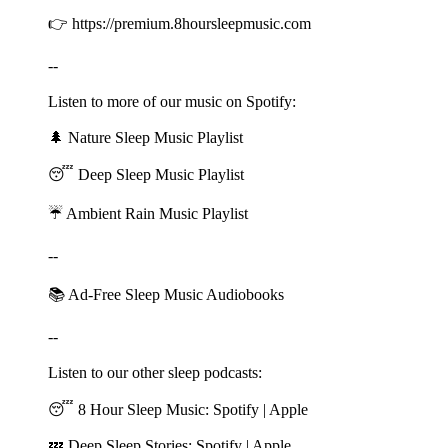
👉 ⁠⁠⁠⁠⁠⁠⁠⁠⁠⁠⁠⁠⁠⁠⁠⁠⁠⁠⁠⁠⁠⁠⁠⁠⁠⁠⁠⁠⁠⁠⁠⁠⁠⁠⁠⁠⁠⁠⁠⁠⁠⁠⁠⁠⁠⁠⁠⁠⁠⁠⁠⁠⁠⁠⁠⁠⁠⁠⁠⁠⁠⁠⁠⁠⁠⁠⁠⁠⁠⁠⁠⁠⁠⁠⁠⁠⁠⁠⁠⁠⁠⁠⁠⁠⁠⁠⁠⁠⁠⁠⁠⁠⁠⁠⁠⁠⁠⁠⁠⁠⁠⁠⁠⁠⁠⁠⁠⁠⁠⁠⁠⁠⁠⁠⁠⁠⁠⁠⁠⁠⁠⁠⁠⁠⁠https://premium.8hoursleepmusic.com⁠⁠⁠⁠⁠⁠⁠⁠⁠⁠⁠⁠⁠⁠⁠⁠⁠⁠⁠⁠⁠⁠⁠⁠⁠⁠⁠⁠⁠⁠⁠⁠⁠⁠⁠⁠⁠⁠⁠⁠⁠⁠⁠⁠⁠⁠⁠⁠⁠⁠⁠⁠⁠⁠⁠⁠⁠⁠⁠⁠⁠⁠⁠⁠⁠⁠⁠⁠⁠⁠⁠⁠⁠⁠⁠⁠⁠⁠⁠⁠⁠⁠⁠⁠⁠⁠⁠⁠⁠⁠⁠⁠⁠⁠⁠⁠⁠⁠⁠⁠⁠⁠⁠⁠⁠⁠⁠⁠⁠⁠⁠⁠⁠⁠
--
Listen to more of our music on Spotify:
🌲 ⁠⁠⁠⁠⁠⁠⁠⁠⁠⁠⁠⁠⁠⁠⁠⁠⁠⁠⁠⁠⁠⁠⁠⁠⁠⁠⁠⁠⁠⁠⁠⁠⁠⁠⁠⁠⁠⁠⁠⁠⁠⁠⁠⁠⁠⁠⁠⁠⁠⁠⁠⁠⁠⁠⁠⁠⁠⁠⁠⁠⁠⁠⁠⁠⁠⁠⁠⁠⁠⁠⁠⁠⁠⁠⁠⁠⁠⁠⁠⁠⁠⁠⁠⁠⁠⁠⁠⁠⁠⁠⁠⁠⁠⁠⁠⁠⁠⁠⁠⁠⁠⁠⁠⁠⁠⁠⁠⁠⁠⁠⁠⁠⁠⁠⁠⁠⁠⁠⁠⁠Nature Sleep Music Playlist⁠⁠⁠⁠⁠⁠⁠⁠⁠⁠⁠⁠⁠⁠⁠⁠⁠⁠⁠⁠⁠⁠⁠⁠⁠⁠⁠⁠⁠⁠⁠⁠⁠⁠⁠⁠⁠⁠⁠⁠⁠⁠⁠⁠⁠⁠⁠⁠⁠⁠⁠⁠⁠⁠⁠⁠⁠⁠⁠⁠⁠⁠⁠⁠⁠⁠⁠⁠⁠⁠⁠⁠⁠⁠⁠⁠⁠⁠⁠⁠⁠⁠⁠⁠⁠⁠⁠⁠⁠⁠⁠⁠⁠⁠⁠⁠⁠⁠⁠⁠⁠⁠⁠⁠⁠⁠⁠⁠⁠⁠⁠⁠⁠⁠⁠⁠⁠⁠⁠⁠
😴 ⁠⁠⁠⁠⁠⁠⁠⁠⁠⁠⁠⁠⁠⁠⁠⁠⁠⁠⁠⁠⁠⁠⁠⁠⁠⁠⁠⁠⁠⁠⁠⁠⁠⁠⁠⁠⁠⁠⁠⁠⁠⁠⁠⁠⁠⁠⁠⁠⁠⁠⁠⁠⁠⁠⁠⁠⁠⁠⁠⁠⁠⁠⁠⁠⁠⁠⁠⁠⁠⁠⁠⁠⁠⁠⁠⁠⁠⁠⁠⁠⁠⁠⁠⁠⁠⁠⁠⁠⁠⁠⁠⁠⁠⁠⁠⁠⁠⁠⁠⁠⁠⁠⁠⁠⁠⁠⁠⁠⁠⁠⁠⁠⁠⁠⁠⁠⁠⁠⁠⁠Deep Sleep Music Playlist⁠⁠⁠⁠⁠⁠⁠⁠⁠⁠⁠⁠⁠⁠⁠⁠⁠⁠⁠⁠⁠⁠⁠⁠⁠⁠⁠⁠⁠⁠⁠⁠⁠⁠⁠⁠⁠⁠⁠⁠⁠⁠⁠⁠⁠⁠⁠⁠⁠⁠⁠⁠⁠⁠⁠⁠⁠⁠⁠⁠⁠⁠⁠⁠⁠⁠⁠⁠⁠⁠⁠⁠⁠⁠⁠⁠⁠⁠⁠⁠⁠⁠⁠⁠⁠⁠⁠⁠⁠⁠⁠⁠⁠⁠⁠⁠⁠⁠⁠⁠⁠⁠⁠⁠⁠⁠⁠⁠⁠⁠⁠⁠⁠⁠⁠⁠⁠⁠⁠⁠
☔ ⁠⁠⁠⁠⁠⁠⁠⁠⁠⁠⁠⁠⁠⁠⁠⁠⁠⁠⁠⁠⁠⁠⁠⁠⁠⁠⁠⁠⁠⁠⁠⁠⁠⁠⁠⁠⁠⁠⁠⁠⁠⁠⁠⁠⁠⁠⁠⁠⁠⁠⁠⁠⁠⁠⁠⁠⁠⁠⁠⁠⁠⁠⁠⁠⁠⁠⁠⁠⁠⁠⁠⁠⁠⁠⁠⁠⁠⁠⁠⁠⁠⁠⁠⁠⁠⁠⁠⁠⁠⁠⁠⁠⁠⁠⁠⁠⁠⁠⁠⁠⁠⁠⁠⁠⁠⁠⁠⁠⁠⁠⁠⁠⁠⁠⁠⁠⁠⁠⁠⁠Ambient Rain Music Playlist⁠⁠⁠⁠⁠⁠⁠⁠⁠⁠⁠⁠⁠⁠⁠⁠⁠⁠⁠⁠⁠⁠⁠⁠⁠⁠⁠⁠⁠⁠⁠⁠⁠⁠⁠⁠⁠⁠⁠⁠⁠⁠⁠⁠⁠⁠⁠⁠⁠⁠⁠⁠⁠⁠⁠⁠⁠⁠⁠⁠⁠⁠⁠⁠⁠⁠⁠⁠⁠⁠⁠⁠⁠⁠⁠⁠⁠⁠⁠⁠⁠⁠⁠⁠⁠⁠⁠⁠⁠⁠⁠⁠⁠⁠⁠⁠⁠⁠⁠⁠⁠⁠⁠⁠⁠⁠⁠⁠⁠⁠⁠⁠⁠⁠⁠⁠⁠⁠⁠⁠
--
📚 ⁠⁠⁠⁠⁠⁠⁠⁠⁠⁠⁠⁠⁠⁠⁠⁠⁠⁠⁠⁠⁠⁠⁠⁠⁠⁠Ad-Free Sleep Music Audiobooks⁠⁠⁠⁠⁠⁠⁠⁠⁠⁠⁠⁠⁠⁠⁠⁠⁠⁠⁠⁠⁠⁠⁠⁠
--
Listen to our other sleep podcasts:
😴 8 Hour Sleep Music: ⁠⁠⁠⁠⁠⁠⁠⁠⁠⁠⁠⁠⁠⁠⁠⁠⁠⁠⁠⁠⁠⁠⁠⁠⁠⁠⁠⁠⁠⁠⁠⁠⁠⁠⁠⁠⁠⁠⁠⁠⁠⁠⁠⁠⁠⁠⁠⁠⁠⁠⁠⁠⁠⁠⁠⁠⁠⁠⁠⁠⁠⁠⁠⁠⁠⁠⁠⁠⁠⁠⁠⁠⁠⁠⁠⁠⁠⁠⁠⁠⁠⁠⁠⁠⁠⁠⁠⁠⁠⁠⁠⁠⁠⁠⁠⁠⁠⁠⁠⁠⁠⁠⁠⁠⁠⁠⁠⁠⁠⁠⁠⁠⁠⁠⁠⁠⁠⁠⁠⁠⁠⁠⁠⁠⁠⁠⁠⁠⁠⁠Spotify⁠⁠⁠⁠⁠⁠⁠⁠⁠⁠⁠⁠⁠⁠⁠⁠⁠⁠⁠⁠⁠⁠⁠⁠⁠⁠⁠⁠⁠⁠⁠⁠⁠⁠⁠⁠⁠⁠⁠⁠⁠⁠⁠⁠⁠⁠⁠⁠⁠⁠⁠⁠⁠⁠⁠⁠⁠⁠⁠⁠⁠⁠⁠⁠⁠⁠⁠⁠⁠⁠⁠⁠⁠⁠⁠⁠⁠⁠⁠⁠⁠⁠⁠⁠⁠⁠⁠⁠⁠⁠⁠⁠⁠⁠⁠⁠⁠⁠⁠⁠⁠⁠⁠⁠⁠⁠⁠⁠⁠⁠⁠⁠⁠⁠⁠⁠⁠⁠⁠⁠⁠⁠⁠⁠⁠⁠⁠⁠⁠⁠ | ⁠⁠⁠⁠⁠⁠⁠⁠⁠⁠⁠⁠⁠⁠⁠⁠⁠⁠⁠⁠⁠⁠⁠⁠⁠⁠⁠⁠⁠⁠⁠⁠⁠⁠⁠⁠⁠⁠⁠⁠⁠⁠⁠⁠⁠⁠⁠⁠⁠⁠⁠⁠⁠⁠⁠⁠⁠⁠⁠⁠⁠⁠⁠⁠⁠⁠⁠⁠⁠⁠⁠⁠⁠⁠⁠⁠⁠⁠⁠⁠⁠⁠⁠⁠⁠⁠⁠⁠⁠⁠⁠⁠⁠⁠⁠⁠⁠⁠⁠⁠⁠⁠⁠⁠⁠⁠⁠⁠⁠⁠⁠⁠⁠⁠⁠⁠⁠⁠⁠⁠⁠⁠⁠⁠⁠⁠⁠⁠⁠⁠Apple⁠⁠⁠⁠⁠⁠⁠⁠⁠⁠⁠⁠⁠⁠⁠⁠⁠⁠⁠⁠⁠⁠⁠⁠⁠⁠⁠⁠⁠⁠⁠⁠⁠⁠⁠⁠⁠⁠⁠⁠⁠⁠⁠⁠⁠⁠⁠⁠⁠⁠⁠⁠⁠⁠⁠⁠⁠⁠⁠⁠⁠⁠⁠⁠⁠⁠⁠⁠⁠⁠⁠⁠⁠⁠⁠⁠⁠⁠⁠⁠⁠⁠⁠⁠⁠⁠⁠⁠⁠⁠⁠⁠⁠⁠⁠⁠⁠⁠⁠⁠⁠⁠⁠⁠⁠⁠⁠⁠⁠⁠⁠⁠⁠⁠⁠⁠⁠⁠⁠⁠⁠⁠⁠⁠
💤 Deep Sleep Stories: ⁠⁠⁠⁠⁠⁠⁠⁠⁠⁠⁠⁠⁠⁠⁠⁠⁠⁠⁠⁠⁠⁠⁠⁠⁠⁠⁠⁠⁠⁠⁠⁠⁠⁠⁠⁠⁠⁠⁠⁠⁠⁠⁠⁠⁠⁠⁠⁠⁠⁠⁠⁠⁠⁠⁠⁠⁠⁠⁠⁠⁠⁠⁠⁠⁠⁠⁠⁠⁠⁠⁠⁠⁠⁠⁠⁠⁠⁠⁠⁠⁠⁠⁠⁠⁠⁠⁠⁠⁠⁠⁠⁠⁠⁠⁠⁠⁠⁠⁠⁠⁠⁠⁠⁠⁠⁠⁠⁠⁠⁠⁠⁠⁠⁠⁠⁠⁠⁠⁠⁠⁠⁠⁠⁠⁠⁠⁠⁠⁠⁠Spotify⁠⁠⁠⁠⁠⁠⁠⁠⁠⁠⁠⁠⁠⁠⁠⁠⁠⁠⁠⁠⁠⁠⁠⁠⁠⁠⁠⁠⁠⁠⁠⁠⁠⁠⁠⁠⁠⁠⁠⁠⁠⁠⁠⁠⁠⁠⁠⁠⁠⁠⁠⁠⁠⁠⁠⁠⁠⁠⁠⁠⁠⁠⁠⁠⁠⁠⁠⁠⁠⁠⁠⁠⁠⁠⁠⁠⁠⁠⁠⁠⁠⁠⁠⁠⁠⁠⁠⁠⁠⁠⁠⁠⁠⁠⁠⁠⁠⁠⁠⁠⁠⁠⁠⁠⁠⁠⁠⁠⁠⁠⁠⁠⁠⁠⁠⁠⁠⁠⁠⁠⁠⁠⁠⁠⁠⁠⁠⁠⁠⁠ | ⁠⁠⁠⁠⁠⁠⁠⁠⁠⁠⁠⁠⁠⁠⁠⁠⁠⁠⁠⁠⁠⁠⁠⁠⁠⁠⁠⁠⁠⁠⁠⁠⁠⁠⁠⁠⁠⁠⁠⁠⁠⁠⁠⁠⁠⁠⁠⁠⁠⁠⁠⁠⁠⁠⁠⁠⁠⁠⁠⁠⁠⁠⁠⁠⁠⁠⁠⁠⁠⁠⁠⁠⁠⁠⁠⁠⁠⁠⁠⁠⁠⁠⁠⁠⁠⁠⁠⁠⁠⁠⁠⁠⁠⁠⁠⁠⁠⁠⁠⁠⁠⁠⁠⁠⁠⁠⁠⁠⁠⁠⁠⁠⁠⁠⁠⁠⁠⁠⁠⁠⁠⁠⁠⁠⁠⁠⁠⁠⁠⁠Apple⁠⁠⁠⁠⁠⁠⁠⁠⁠⁠⁠⁠⁠⁠⁠⁠⁠⁠⁠⁠⁠⁠⁠⁠⁠⁠⁠⁠⁠⁠⁠⁠⁠⁠⁠⁠⁠⁠⁠⁠⁠⁠⁠⁠⁠⁠⁠⁠⁠⁠⁠⁠⁠⁠⁠⁠⁠⁠⁠⁠⁠⁠⁠⁠⁠⁠⁠⁠⁠⁠⁠⁠⁠⁠⁠⁠⁠⁠⁠⁠⁠⁠⁠⁠⁠⁠⁠⁠⁠⁠⁠⁠⁠⁠⁠⁠⁠⁠⁠⁠⁠⁠⁠⁠⁠⁠⁠⁠⁠⁠⁠⁠⁠⁠⁠⁠⁠⁠⁠⁠⁠⁠⁠⁠