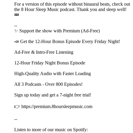
For a version of this episode without binaural beats, check out
the ⁠⁠⁠⁠⁠⁠⁠⁠⁠⁠⁠⁠⁠⁠⁠⁠⁠⁠8 Hour Sleep Music⁠⁠⁠⁠⁠⁠⁠⁠⁠⁠⁠⁠⁠⁠⁠⁠⁠⁠ podcast. Thank you and sleep well!
💤
--
✨ ⁠⁠⁠⁠⁠⁠⁠⁠⁠⁠⁠⁠⁠⁠⁠⁠⁠⁠⁠⁠⁠⁠⁠⁠Support the show with ⁠⁠⁠⁠⁠⁠⁠⁠⁠⁠⁠⁠⁠⁠⁠⁠⁠⁠⁠⁠⁠⁠⁠⁠⁠⁠⁠⁠⁠⁠⁠⁠⁠⁠⁠⁠⁠⁠⁠⁠⁠⁠⁠⁠⁠⁠⁠⁠⁠⁠⁠⁠⁠⁠⁠⁠⁠⁠⁠⁠⁠⁠⁠⁠⁠⁠⁠⁠⁠⁠⁠⁠⁠⁠⁠⁠⁠⁠⁠⁠⁠⁠⁠⁠⁠⁠⁠⁠⁠⁠⁠⁠Premium (Ad-Free)⁠⁠⁠⁠⁠⁠⁠⁠⁠⁠⁠⁠⁠⁠⁠⁠⁠⁠⁠⁠⁠⁠⁠⁠⁠⁠⁠⁠⁠⁠⁠⁠⁠⁠⁠⁠⁠⁠⁠⁠⁠⁠⁠⁠⁠⁠⁠⁠⁠⁠⁠⁠⁠⁠⁠⁠⁠⁠⁠⁠⁠⁠⁠⁠⁠⁠⁠⁠⁠⁠⁠⁠⁠⁠⁠⁠⁠⁠⁠⁠⁠⁠⁠⁠⁠⁠⁠⁠⁠⁠⁠⁠⁠⁠⁠⁠⁠⁠⁠⁠⁠⁠⁠⁠⁠⁠⁠⁠⁠⁠⁠⁠⁠⁠⁠⁠⁠⁠⁠⁠⁠⁠⁠⁠⁠⁠⁠⁠⁠⁠⁠⁠⁠⁠⁠⁠⁠⁠⁠⁠⁠⁠⁠⁠⁠⁠⁠⁠⁠⁠⁠⁠⁠⁠⁠⁠⁠⁠⁠⁠⁠⁠⁠⁠⁠⁠⁠⁠⁠⁠⁠⁠⁠⁠⁠⁠⁠⁠⁠⁠⁠⁠⁠⁠⁠⁠⁠⁠⁠⁠⁠⁠⁠⁠⁠⁠⁠⁠⁠⁠⁠⁠⁠⁠⁠⁠⁠⁠⁠⁠⁠⁠⁠⁠⁠⁠⁠⁠⁠⁠⁠⁠⁠⁠⁠⁠⁠⁠⁠⁠⁠⁠⁠⁠⁠⁠⁠⁠⁠⁠⁠⁠⁠⁠⁠⁠⁠⁠⁠⁠⁠⁠⁠⁠⁠⁠⁠⁠⁠⁠⁠⁠⁠⁠⁠⁠⁠⁠⁠⁠⁠⁠⁠⁠⁠⁠⁠⁠⁠⁠⁠⁠⁠⁠⁠⁠⁠⁠⁠⁠⁠⁠⁠⁠⁠⁠⁠⁠⁠⁠⁠⁠
📣 Get the 12-Hour Bonus Episode Every Friday Night!
Ad-Free & Intro-Free Listening
12-Hour Friday Night Bonus Episode
High-Quality Audio with Faster Loading
All 3 Podcasts - Over 800 Episodes!
Sign up today and get a 7-night free trial!
👉 ⁠⁠⁠⁠⁠⁠⁠⁠⁠⁠⁠⁠⁠⁠⁠⁠⁠⁠⁠⁠⁠⁠⁠⁠⁠⁠⁠⁠⁠⁠⁠⁠⁠⁠⁠⁠⁠⁠⁠⁠⁠⁠⁠⁠⁠⁠⁠⁠⁠⁠⁠⁠⁠⁠⁠⁠⁠⁠⁠⁠⁠⁠⁠⁠⁠⁠⁠⁠⁠⁠⁠⁠⁠⁠⁠⁠⁠⁠⁠⁠⁠⁠⁠⁠⁠⁠⁠⁠⁠⁠⁠⁠⁠⁠⁠⁠⁠⁠⁠⁠⁠⁠⁠⁠⁠⁠⁠⁠⁠⁠⁠⁠⁠⁠⁠⁠⁠⁠⁠⁠⁠⁠⁠⁠https://premium.8hoursleepmusic.com⁠⁠⁠⁠⁠⁠⁠⁠⁠⁠⁠⁠⁠⁠⁠⁠⁠⁠⁠⁠⁠⁠⁠⁠⁠⁠⁠⁠⁠⁠⁠⁠⁠⁠⁠⁠⁠⁠⁠⁠⁠⁠⁠⁠⁠⁠⁠⁠⁠⁠⁠⁠⁠⁠⁠⁠⁠⁠⁠⁠⁠⁠⁠⁠⁠⁠⁠⁠⁠⁠⁠⁠⁠⁠⁠⁠⁠⁠⁠⁠⁠⁠⁠⁠⁠⁠⁠⁠⁠⁠⁠⁠⁠⁠⁠⁠⁠⁠⁠⁠⁠⁠⁠⁠⁠⁠⁠⁠⁠⁠⁠⁠⁠
--
Listen to more of our music on Spotify: