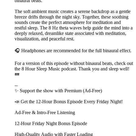
binaural beats.
The soft ambient music creates a serene backdrop as a gentle
breeze drifts through the night sky. Together, these soothing
sounds create the perfect atmosphere for meditation and
restful sleep. The 8 Hz theta waves help guide the mind into a
deeply relaxed, dreamlike state associated with meditation,
visualization, and peaceful rest.
🎧 Headphones are recommended for the full binaural effect.
For a version of this episode without binaural beats, check out
the ⁠⁠⁠⁠⁠⁠⁠⁠⁠⁠⁠⁠⁠⁠⁠⁠⁠⁠⁠⁠8 Hour Sleep Music⁠⁠⁠⁠⁠⁠⁠⁠⁠⁠⁠⁠⁠⁠⁠⁠⁠⁠⁠⁠ podcast. Thank you and sleep well!
💤
--
✨ ⁠⁠⁠⁠⁠⁠⁠⁠⁠⁠⁠⁠⁠⁠⁠⁠⁠⁠⁠⁠⁠⁠⁠⁠⁠⁠Support the show with ⁠⁠⁠⁠⁠⁠⁠⁠⁠⁠⁠⁠⁠⁠⁠⁠⁠⁠⁠⁠⁠⁠⁠⁠⁠⁠⁠⁠⁠⁠⁠⁠⁠⁠⁠⁠⁠⁠⁠⁠⁠⁠⁠⁠⁠⁠⁠⁠⁠⁠⁠⁠⁠⁠⁠⁠⁠⁠⁠⁠⁠⁠⁠⁠⁠⁠⁠⁠⁠⁠⁠⁠⁠⁠⁠⁠⁠⁠⁠⁠⁠⁠⁠⁠⁠⁠⁠⁠⁠⁠⁠⁠Premium (Ad-Free)⁠⁠⁠⁠⁠⁠⁠⁠⁠⁠⁠⁠⁠⁠⁠⁠⁠⁠⁠⁠⁠⁠⁠⁠⁠⁠⁠⁠⁠⁠⁠⁠⁠⁠⁠⁠⁠⁠⁠⁠⁠⁠⁠⁠⁠⁠⁠⁠⁠⁠⁠⁠⁠⁠⁠⁠⁠⁠⁠⁠⁠⁠⁠⁠⁠⁠⁠⁠⁠⁠⁠⁠⁠⁠⁠⁠⁠⁠⁠⁠⁠⁠⁠⁠⁠⁠⁠⁠⁠⁠⁠⁠⁠⁠⁠⁠⁠⁠⁠⁠⁠⁠⁠⁠⁠⁠⁠⁠⁠⁠⁠⁠⁠⁠⁠⁠⁠⁠⁠⁠⁠⁠⁠⁠⁠⁠⁠⁠⁠⁠⁠⁠⁠⁠⁠⁠⁠⁠⁠⁠⁠⁠⁠⁠⁠⁠⁠⁠⁠⁠⁠⁠⁠⁠⁠⁠⁠⁠⁠⁠⁠⁠⁠⁠⁠⁠⁠⁠⁠⁠⁠⁠⁠⁠⁠⁠⁠⁠⁠⁠⁠⁠⁠⁠⁠⁠⁠⁠⁠⁠⁠⁠⁠⁠⁠⁠⁠⁠⁠⁠⁠⁠⁠⁠⁠⁠⁠⁠⁠⁠⁠⁠⁠⁠⁠⁠⁠⁠⁠⁠⁠⁠⁠⁠⁠⁠⁠⁠⁠⁠⁠⁠⁠⁠⁠⁠⁠⁠⁠⁠⁠⁠⁠⁠⁠⁠⁠⁠⁠⁠⁠⁠⁠⁠⁠⁠⁠⁠⁠⁠⁠⁠⁠⁠⁠⁠⁠⁠⁠⁠⁠⁠⁠⁠⁠⁠⁠⁠⁠⁠⁠⁠⁠⁠⁠⁠⁠⁠⁠⁠⁠⁠⁠⁠⁠⁠⁠⁠⁠⁠⁠⁠⁠⁠
📣 Get the 12-Hour Bonus Episode Every Friday Night!
Ad-Free & Intro-Free Listening
12-Hour Friday Night Bonus Episode
High-Quality Audio with Faster Loading