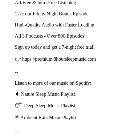
Ad-Free & Intro-Free Listening
12-Hour Friday Night Bonus Episode
High-Quality Audio with Faster Loading
All 3 Podcasts - Over 800 Episodes!
Sign up today and get a 7-night free trial!
👉 ⁠⁠⁠⁠⁠⁠⁠⁠⁠⁠⁠⁠⁠⁠⁠⁠⁠⁠⁠⁠⁠⁠⁠⁠⁠⁠⁠⁠⁠⁠⁠⁠⁠⁠⁠⁠⁠⁠⁠⁠⁠⁠⁠⁠⁠⁠⁠⁠⁠⁠⁠⁠⁠⁠⁠⁠⁠⁠⁠⁠⁠⁠⁠⁠⁠⁠⁠⁠⁠⁠⁠⁠⁠⁠⁠⁠⁠⁠⁠⁠⁠⁠⁠⁠⁠⁠⁠⁠⁠⁠⁠⁠⁠⁠⁠⁠⁠⁠⁠⁠⁠⁠⁠⁠⁠⁠⁠⁠⁠⁠⁠⁠⁠⁠⁠⁠⁠⁠⁠⁠⁠⁠⁠⁠⁠⁠⁠https://premium.8hoursleepmusic.com⁠⁠⁠⁠⁠⁠⁠⁠⁠⁠⁠⁠⁠⁠⁠⁠⁠⁠⁠⁠⁠⁠⁠⁠⁠⁠⁠⁠⁠⁠⁠⁠⁠⁠⁠⁠⁠⁠⁠⁠⁠⁠⁠⁠⁠⁠⁠⁠⁠⁠⁠⁠⁠⁠⁠⁠⁠⁠⁠⁠⁠⁠⁠⁠⁠⁠⁠⁠⁠⁠⁠⁠⁠⁠⁠⁠⁠⁠⁠⁠⁠⁠⁠⁠⁠⁠⁠⁠⁠⁠⁠⁠⁠⁠⁠⁠⁠⁠⁠⁠⁠⁠⁠⁠⁠⁠⁠⁠⁠⁠⁠⁠⁠⁠⁠⁠
--
Listen to more of our music on Spotify:
🌲 ⁠⁠⁠⁠⁠⁠⁠⁠⁠⁠⁠⁠⁠⁠⁠⁠⁠⁠⁠⁠⁠⁠⁠⁠⁠⁠⁠⁠⁠⁠⁠⁠⁠⁠⁠⁠⁠⁠⁠⁠⁠⁠⁠⁠⁠⁠⁠⁠⁠⁠⁠⁠⁠⁠⁠⁠⁠⁠⁠⁠⁠⁠⁠⁠⁠⁠⁠⁠⁠⁠⁠⁠⁠⁠⁠⁠⁠⁠⁠⁠⁠⁠⁠⁠⁠⁠⁠⁠⁠⁠⁠⁠⁠⁠⁠⁠⁠⁠⁠⁠⁠⁠⁠⁠⁠⁠⁠⁠⁠⁠⁠⁠⁠⁠⁠⁠⁠⁠⁠⁠⁠⁠Nature Sleep Music Playlist⁠⁠⁠⁠⁠⁠⁠⁠⁠⁠⁠⁠⁠⁠⁠⁠⁠⁠⁠⁠⁠⁠⁠⁠⁠⁠⁠⁠⁠⁠⁠⁠⁠⁠⁠⁠⁠⁠⁠⁠⁠⁠⁠⁠⁠⁠⁠⁠⁠⁠⁠⁠⁠⁠⁠⁠⁠⁠⁠⁠⁠⁠⁠⁠⁠⁠⁠⁠⁠⁠⁠⁠⁠⁠⁠⁠⁠⁠⁠⁠⁠⁠⁠⁠⁠⁠⁠⁠⁠⁠⁠⁠⁠⁠⁠⁠⁠⁠⁠⁠⁠⁠⁠⁠⁠⁠⁠⁠⁠⁠⁠⁠⁠⁠⁠⁠⁠⁠⁠⁠⁠⁠
😴 ⁠⁠⁠⁠⁠⁠⁠⁠⁠⁠⁠⁠⁠⁠⁠⁠⁠⁠⁠⁠⁠⁠⁠⁠⁠⁠⁠⁠⁠⁠⁠⁠⁠⁠⁠⁠⁠⁠⁠⁠⁠⁠⁠⁠⁠⁠⁠⁠⁠⁠⁠⁠⁠⁠⁠⁠⁠⁠⁠⁠⁠⁠⁠⁠⁠⁠⁠⁠⁠⁠⁠⁠⁠⁠⁠⁠⁠⁠⁠⁠⁠⁠⁠⁠⁠⁠⁠⁠⁠⁠⁠⁠⁠⁠⁠⁠⁠⁠⁠⁠⁠⁠⁠⁠⁠⁠⁠⁠⁠⁠⁠⁠⁠⁠⁠⁠⁠⁠⁠⁠⁠⁠Deep Sleep Music Playlist⁠⁠⁠⁠⁠⁠⁠⁠⁠⁠⁠⁠⁠⁠⁠⁠⁠⁠⁠⁠⁠⁠⁠⁠⁠⁠⁠⁠⁠⁠⁠⁠⁠⁠⁠⁠⁠⁠⁠⁠⁠⁠⁠⁠⁠⁠⁠⁠⁠⁠⁠⁠⁠⁠⁠⁠⁠⁠⁠⁠⁠⁠⁠⁠⁠⁠⁠⁠⁠⁠⁠⁠⁠⁠⁠⁠⁠⁠⁠⁠⁠⁠⁠⁠⁠⁠⁠⁠⁠⁠⁠⁠⁠⁠⁠⁠⁠⁠⁠⁠⁠⁠⁠⁠⁠⁠⁠⁠⁠⁠⁠⁠⁠⁠⁠⁠⁠⁠⁠⁠⁠⁠
☔ ⁠⁠⁠⁠⁠⁠⁠⁠⁠⁠⁠⁠⁠⁠⁠⁠⁠⁠⁠⁠⁠⁠⁠⁠⁠⁠⁠⁠⁠⁠⁠⁠⁠⁠⁠⁠⁠⁠⁠⁠⁠⁠⁠⁠⁠⁠⁠⁠⁠⁠⁠⁠⁠⁠⁠⁠⁠⁠⁠⁠⁠⁠⁠⁠⁠⁠⁠⁠⁠⁠⁠⁠⁠⁠⁠⁠⁠⁠⁠⁠⁠⁠⁠⁠⁠⁠⁠⁠⁠⁠⁠⁠⁠⁠⁠⁠⁠⁠⁠⁠⁠⁠⁠⁠⁠⁠⁠⁠⁠⁠⁠⁠⁠⁠⁠⁠⁠⁠⁠⁠⁠⁠Ambient Rain Music Playlist⁠⁠⁠⁠⁠⁠⁠⁠⁠⁠⁠⁠⁠⁠⁠⁠⁠⁠⁠⁠⁠⁠⁠⁠⁠⁠⁠⁠⁠⁠⁠⁠⁠⁠⁠⁠⁠⁠⁠⁠⁠⁠⁠⁠⁠⁠⁠⁠⁠⁠⁠⁠⁠⁠⁠⁠⁠⁠⁠⁠⁠⁠⁠⁠⁠⁠⁠⁠⁠⁠⁠⁠⁠⁠⁠⁠⁠⁠⁠⁠⁠⁠⁠⁠⁠⁠⁠⁠⁠⁠⁠⁠⁠⁠⁠⁠⁠⁠⁠⁠⁠⁠⁠⁠⁠⁠⁠⁠⁠⁠⁠⁠⁠⁠⁠⁠⁠⁠⁠⁠⁠⁠
--