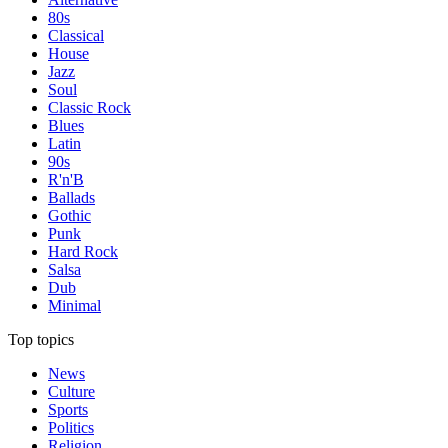
80s
Classical
House
Jazz
Soul
Classic Rock
Blues
Latin
90s
R'n'B
Ballads
Gothic
Punk
Hard Rock
Salsa
Dub
Minimal
Top topics
News
Culture
Sports
Politics
Religion