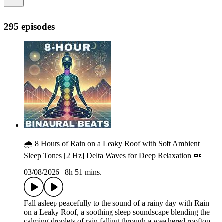
295 episodes
🌧️ 8 Hours of Rain on a Leaky Roof with Soft Ambient
Sleep Tones [2 Hz] Delta Waves for Deep Relaxation 💤
03/08/2026
|
8h 51 mins.
Fall asleep peacefully to the sound of a rainy day with Rain
on a Leaky Roof, a soothing sleep soundscape blending the
calming droplets of rain falling through a weathered rooftop,