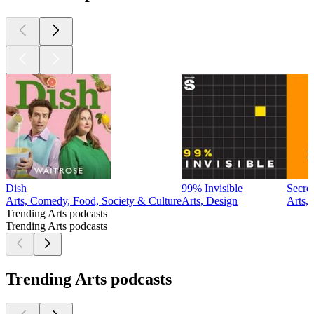
Dish
99% Invisible
Secre
Arts, Comedy, Food, Society & Culture
Arts, Design
Arts,
Trending Arts podcasts
Trending Arts podcasts
Trending Arts podcasts