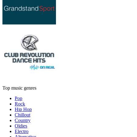
Top music genres
Pop
Rock
Hip Hop
Chillout
Country
Oldies
Electro
Alternative