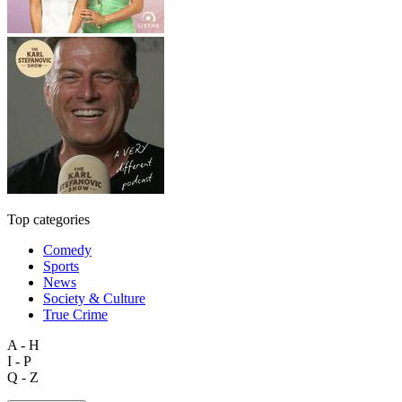
Top categories
Comedy
Sports
News
Society & Culture
True Crime
A - H
I - P
Q - Z