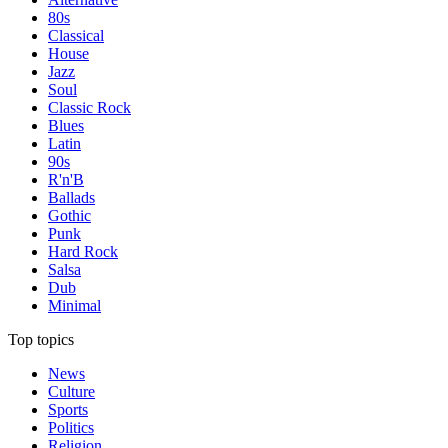
80s
Classical
House
Jazz
Soul
Classic Rock
Blues
Latin
90s
R'n'B
Ballads
Gothic
Punk
Hard Rock
Salsa
Dub
Minimal
Top topics
News
Culture
Sports
Politics
Religion