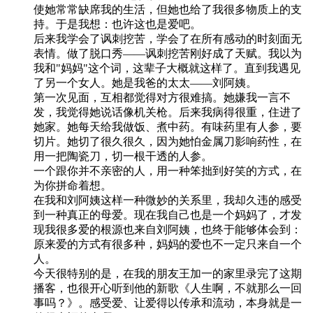
使她常常缺席我的生活，但她也给了我很多物质上的支
持。于是我想：也许这也是爱吧。
后来我学会了讽刺挖苦，学会了在所有感动的时刻面无
表情。做了脱口秀——讽刺挖苦刚好成了天赋。我以为
我和"妈妈"这个词，这辈子大概就这样了。直到我遇见
了另一个女人。她是我爸的太太——刘阿姨。
第一次见面，互相都觉得对方很难搞。她嫌我一言不
发，我觉得她说话像机关枪。后来我病得很重，住进了
她家。她每天给我做饭、煮中药。有味药里有人参，要
切片。她切了很久很久，因为她怕金属刀影响药性，在
用一把陶瓷刀，切一根干透的人参。
一个跟你并不亲密的人，用一种笨拙到好笑的方式，在
为你拼命着想。
在我和刘阿姨这样一种微妙的关系里，我却久违的感受
到一种真正的母爱。现在我自己也是一个妈妈了，才发
现我很多爱的根源也来自刘阿姨，也终于能够体会到：
原来爱的方式有很多种，妈妈的爱也不一定只来自一个
人。
今天很特别的是，在我的朋友王加一的家里录完了这期
播客，也很开心听到他的新歌《人生啊，不就那么一回
事吗？》。感受爱、让爱得以传承和流动，本身就是一