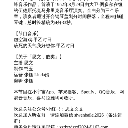
锋音乐作品，首演于1952年8月29日由大卫·图多尔在纽
约伍德斯托克马弗里克音乐厅演奏。全曲分为三个乐
章，演奏者通过开合钢琴盖划分时间段落，全程未触碰
琴键，总时长精确为4分33秒。
【节目音乐】
虚空游戏-甲乙时日
该死的天气我好想你-甲乙时日
【关于「思文，败类」】
主播 思文
制作 书玉
运营 张钰 Linda婧
剪辑 张钰
本节目在小宇宙App、苹果播客、Spotify、QQ音乐、网
易云音乐、喜马拉雅均可收听。
欢迎关注公众号/小红书：思文文文
欢迎加入听友群：请添加微信 siwenbailei2026（备注进
群）
商务合作请联系邮箱：xzdxzdxzd2024@163.com