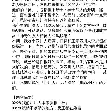
老乡思恒之后，发现原来川渝地区的人们都挺神。
他们的『神』，包括但不限于：异于常人的开朗，豁
达，面对困难时毫不畏惧的一往无前，还有那种带点荒
诞，思路清奇的川渝特有味道的幽默感。
我心中的川渝人，既吃苦耐劳，精神上又异常松弛，能
躺则躺，可跍则跍。到底是什么东西铸就了他们如此丰
富且神奇的强大精神力和幽默感？
本期，我这个四川人后裔，打算和正宗四川人李思恒好
好探讨一下。当然，这期节目只代表我和思恒的片面感
受，未必全对。但如果你能从中感染到一点那种松弛的
心态，哪怕只是听的过程中和我们一起笑笑，那对我们
来说，就已经是件很好的事了。毕竟，生活有时不是用
来解决的，是用来经历的。像四川人那样，把苦日子过
出咸咸淡淡的滋味，把好日子过出懒洋洋的声响——或
许，那就是我们一直在找的，最朴素的答案。
注：本期所说的『四川人』，均指代『川渝地区』的人
们。
【内容摘要】
02:28 我们四川人本来就很『神』
03:28 该躺不该躺的地方，反正都在躺着