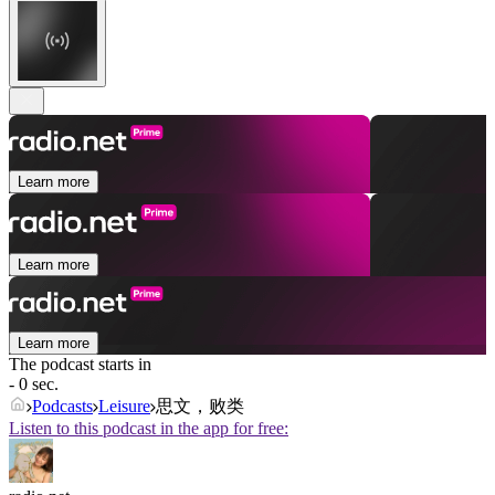
Learn more
Learn more
Learn more
The podcast starts in
- 0 sec.
Podcasts
Leisure
思文，败类
Listen to this podcast in the app for free: