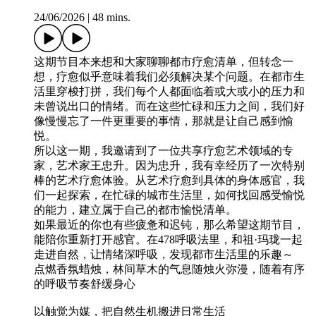
24/06/2026
|
48 mins.
这期节目本来想和大家聊聊都市疗愈清单，但转念一
想，疗愈似乎意味着我们必须解决某个问题。在都市生
活里穿梭打拼，我们每个人都面临着或大或小的压力和
未曾说出口的情绪。而在这些忙碌和压力之间，我们好
像慢慢忘了一件更重要的事情，那就是让自己感到愉
悦。
所以这一期，我邀请到了一位共享疗愈艺术领域的专
家，艺术家王忠升。因为忠升，我有幸经历了一次特别
棒的艺术疗愈体验。从艺术疗愈到具体的身体感官，我
们一起探索，在忙碌的城市生活里，如何找回感受愉悦
的能力，建立属于自己的都市愉悦清单。
如果最近的你也有些疲惫和迟钝，那么希望这期节目，
能陪你重新打开感官。在478呼吸法里，和祖·玛珑一起
走进自然，让情绪深呼吸，发现都市生活里的乐趣～
点燃香氛蜡烛，林间草木的气息随烛火弥漫，随着有序
的呼吸节奏舒缓身心
以触觉为媒，把自然生机搬进日常生活