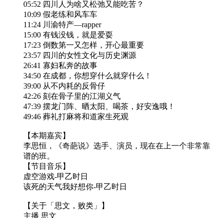
05:52 四川人为啥又松弛又能吃苦？
10:09 假老练和风车车
11:24 川渝特产—rapper
15:00 有钱没钱，就是爱耍
17:23 倒数第一又怎样，开心最重要
23:57 四川的女性文化与历史渊源
26:41 寡妇私奔的故事
34:50 在成都，你想穿什么就穿什么！
39:00 从不内耗的反骨仔
42:26 刻在骨子里的江湖义气
47:39 摆龙门阵、晒太阳、喝茶，好安逸哦！
49:46 葬礼打麻将和道家生死观
【本期嘉宾】
李思恒，《奇葩说》选手、演员，现在在上一个非常靠
谱的班。
【节目音乐】
虚空游戏-甲乙时日
该死的天气我好想你-甲乙时日
【关于「思文，败类」】
主播 思文