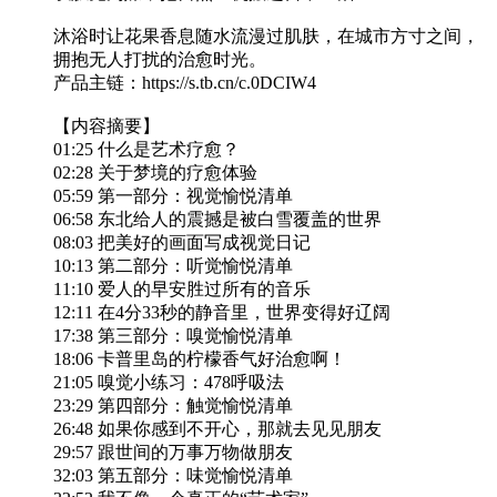
沐浴时让花果香息随水流漫过肌肤，在城市方寸之间，
拥抱无人打扰的治愈时光。
产品主链：https://s.tb.cn/c.0DCIW4
【内容摘要】
01:25 什么是艺术疗愈？
02:28 关于梦境的疗愈体验
05:59 第一部分：视觉愉悦清单
06:58 东北给人的震撼是被白雪覆盖的世界
08:03 把美好的画面写成视觉日记
10:13 第二部分：听觉愉悦清单
11:10 爱人的早安胜过所有的音乐
12:11 在4分33秒的静音里，世界变得好辽阔
17:38 第三部分：嗅觉愉悦清单
18:06 卡普里岛的柠檬香气好治愈啊！
21:05 嗅觉小练习：478呼吸法
23:29 第四部分：触觉愉悦清单
26:48 如果你感到不开心，那就去见见朋友
29:57 跟世间的万事万物做朋友
32:03 第五部分：味觉愉悦清单