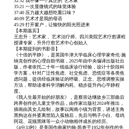
32:52 我不像一个真正的“艺术家”
35:21 一次显微镜式的味觉体验
37:40 压力越大越想吃重口味？
40:09 艺术才是我的母语
45:29 打开窗户，让愉快的阳光照进来
【本期嘉宾】
王忠升：艺术家 、艺术治疗师。四川美院艺术疗愈课程
授课专家，升升疗愈艺术中心创始人
【本期提到的书影音】
《十倍的平静》，是英国牛津大学临床心理学家奇伦·施
纳克创作的心理自助书籍，2025年由中央编译出版社出
版，作者依托二十年一线临床诊疗经验，设计十阶段科
学方案，针对广泛性焦虑、社交焦虑、恐慌症等各类焦
虑问题，提供经临床验证的呼吸、正念、思维调整实操
方法，帮助读者科学消解内耗、稳步提升内心平静程
度。
《我人生最开始的好朋友》，是蔡崇达继故乡三部曲后
跨界创作的儿童文学作品，由作家出版社2024年推出，
插画由其女儿绘制，故事以闽南小镇为背景，讲述主角
黑狗达在外婆离世陷入孤独后，先后与鸭子小白、母鸡
阿花、花猫黑咪等一众小动物相伴成长的经历。
《4分33秒》是美国作曲家约翰·凯奇于1952年创作的先