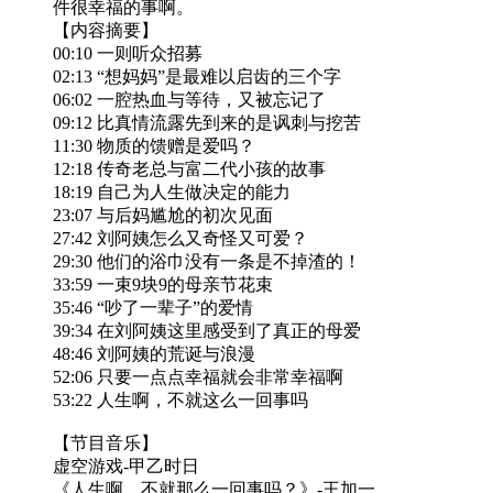
件很幸福的事啊。
【内容摘要】
00:10 一则听众招募
02:13 “想妈妈”是最难以启齿的三个字
06:02 一腔热血与等待，又被忘记了
09:12 比真情流露先到来的是讽刺与挖苦
11:30 物质的馈赠是爱吗？
12:18 传奇老总与富二代小孩的故事
18:19 自己为人生做决定的能力
23:07 与后妈尴尬的初次见面
27:42 刘阿姨怎么又奇怪又可爱？
29:30 他们的浴巾没有一条是不掉渣的！
33:59 一束9块9的母亲节花束
35:46 “吵了一辈子”的爱情
39:34 在刘阿姨这里感受到了真正的母爱
48:46 刘阿姨的荒诞与浪漫
52:06 只要一点点幸福就会非常幸福啊
53:22 人生啊，不就这么一回事吗
【节目音乐】
虚空游戏-甲乙时日
《人生啊，不就那么一回事吗？》-王加一