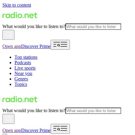
Skip to content
What would you like to listen to?
Open app
Discover Prime
Top stations
Podcasts
Live sports
Near you
Genres
Topics
What would you like to listen to?
Open app
Discover Prime