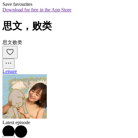
Save favourites
Download for free in the App Store
思文，败类
思文败类
Leisure
Latest episode