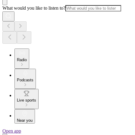
What would you like to listen to?
Radio
Podcasts
Live sports
Near you
Open app