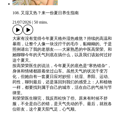
108. 又湿又热？来一份夏日养生指南
21/07/2026
|
50 mins.
大家有没有觉得今年夏天格外湿热难熬？持续的高温和
暴雨，让整个人像一块没拧干的毛巾，黏糊糊的。于是
照例请出了我的老朋友——大家熟悉的中医高荣荣。和
她聊聊今年的天气到底在搞什么，以及我们该如何过好
这个夏天。
按高荣荣医生的说法，今年夏天的底色是“寒热错杂”，
身体和情绪都跟着坐过山车。虽然天气的状况千变万
化，但她自有一套夏日应对妙招：祛湿、养阳、运动、
药性，聊到最后，还是落回到我们的感受上：人和植物
一样，都要找到属于自己的城市，活在自己的气候与节
律里。
和荣荣医生聊完，我反而松快了些。原来有时候不舒
服，不全是自己的错，是天气先动的手。最后，就祝各
位听友，这个夏天阳气足，心气顺。