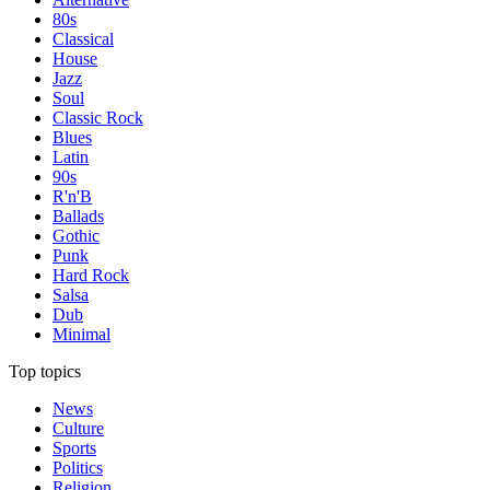
80s
Classical
House
Jazz
Soul
Classic Rock
Blues
Latin
90s
R'n'B
Ballads
Gothic
Punk
Hard Rock
Salsa
Dub
Minimal
Top topics
News
Culture
Sports
Politics
Religion