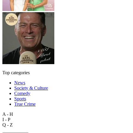
Top categories
News
Society & Culture
Comedy
Sports
True Crime
A - H
I - P
Q - Z