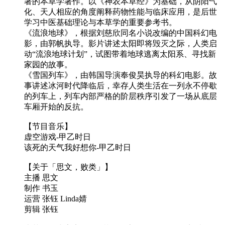
著的本草学著作。以《神农本草经》为基础，从阴阳气
化、天人相应的角度阐释药物性能与临床应用，是后世
学习中医基础理论与本草学的重要参考书。
《流浪地球》，根据刘慈欣同名小说改编的中国科幻电
影，由郭帆执导。影片讲述太阳即将毁灭之际，人类启
动“流浪地球计划”，试图带着地球逃离太阳系、寻找新
家园的故事。
《雪国列车》，由韩国导演奉俊昊执导的科幻电影。故
事讲述冰河时代降临后，幸存人类生活在一列永不停歇
的列车上，列车内部严格的阶层秩序引发了一场从底层
车厢开始的反抗。
【节目音乐】
虚空游戏-甲乙时日
该死的天气我好想你-甲乙时日
【关于「思文，败类」】
主播 思文
制作 书玉
运营 张钰 Linda婧
剪辑 张钰