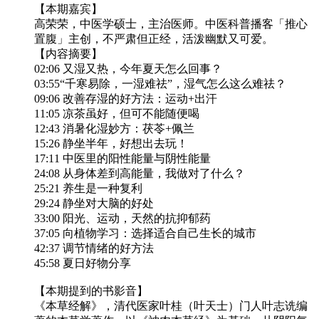
【本期嘉宾】
高荣荣，中医学硕士，主治医师。中医科普播客「推心
置腹」主创，不严肃但正经，活泼幽默又可爱。
【内容摘要】
02:06 又湿又热，今年夏天怎么回事？
03:55“千寒易除，一湿难祛”，湿气怎么这么难祛？
09:06 改善存湿的好方法：运动+出汗
11:05 凉茶虽好，但可不能随便喝
12:43 消暑化湿妙方：茯苓+佩兰
15:26 静坐半年，好想出去玩！
17:11 中医里的阳性能量与阴性能量
24:08 从身体差到高能量，我做对了什么？
25:21 养生是一种复利
29:24 静坐对大脑的好处
33:00 阳光、运动，天然的抗抑郁药
37:05 向植物学习：选择适合自己生长的城市
42:37 调节情绪的好方法
45:58 夏日好物分享
【本期提到的书影音】
《本草经解》，清代医家叶桂（叶天士）门人叶志诜编