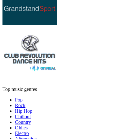
Top music genres
Pop
Rock
Hip Hop
Chillout
Country
Oldies
Electro
Alternative