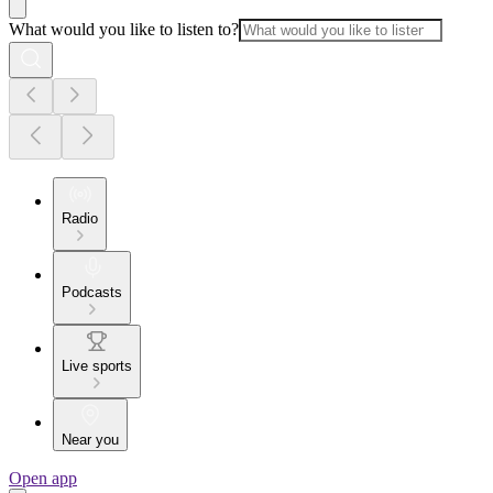
What would you like to listen to?
Radio
Podcasts
Live sports
Near you
Open app