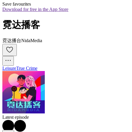
Save favourites
Download for free in the App Store
霓达播客
霓达播台NidaMedia
Leisure
True Crime
Latest episode