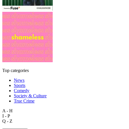
Top categories
News
Sports
Comedy
Society & Culture
True Crime
A - H
I - P
Q - Z