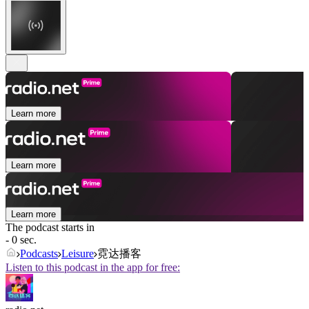
Learn more
Learn more
Learn more
The podcast starts in
- 0 sec.
Podcasts
Leisure
霓达播客
Listen to this podcast in the app for free: