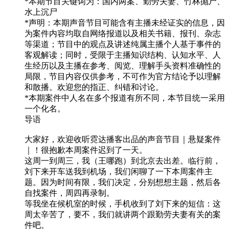
*本期节目关键词为：国内两案、勤劳夫妻、竹林抛尸、
水上沉尸
*声明：本期声音节目可能含有主播未经证实的信息，因
为案件内容均取自网络报道以及相关书籍、报刊、杂志
等渠道；节目中的观点及讲述纯属主播个人基于事件的
客观解读；同时，受限于主播知识结构、认知水平、人
生经历以及主播在参考、阅览、理解手头资料准确性的
局限，节目内容仅供参考，不可作为官方结论予以理解
和散播。欢迎您的指正、纠错和讨论。
*本期案件中人名在多个报道有所不同，本节目统一采用
一个化名。
导语
大家好，欢迎收听霓达播客出品的声音节目｜悬疑案件
｜！很抱歉本周案件迟到了一天。
这周一到周三，我（王哪跑）到北京去出差。临行前，
刘下来开车送我到机场，我们闲聊了一下本周案件主
题。因为时间有限，我们决定，分别想想主题，然后各
自找案件，周四再录制。
等我坐在候机室的时候，手机收到了刘下来的短信：这
周太辛苦了，要不，我们就讲两个跟勤劳夫妻有关的案
件吧。