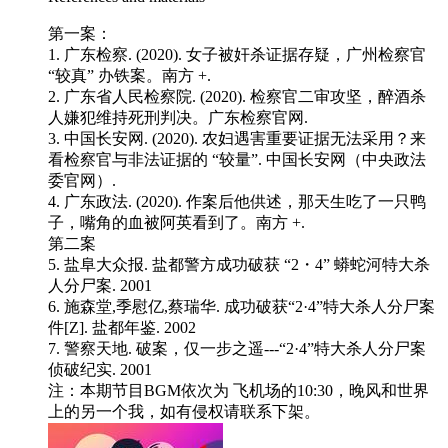
第一案：
1. 广东检察. (2020). 女子被奸杀证据存疑，广州检察官
“较真” 办铁案。南方 +.
2. 广东省人民检察院. (2020). 检察官二审攻坚，醉酒杀
人嫌犯维持死刑判决。广东检察官网.
3. 中国长安网. (2020). 农妇遇害重要证据无法采用？来
看检察官与非法证据的 “较量”. 中国长安网（中央政法
委官网）.
4. 广东政法. (2020). 作案后他供述，那天生吃了一只鸭
子，嘴角的血被阿英看到了。南方 +.
第二案
5. 盐阜大众报. 盐都警方成功破获 “2・4” 蟒蛇河特大杀
人分尸案. 2001
6. 施森堂,季慰亿,蔡瑞华. 成功破获“2·4”特大杀人分尸案
件[Z]. 盐都年鉴. 2002
7. 警察天地. 破案，仅一步之遥---“2·4”特大杀人分尸案
侦破纪实. 2001
注：本期节目BGM依次为 飞机场的10:30，晚风和世界
上的另一个我，如有侵权请联系下架。