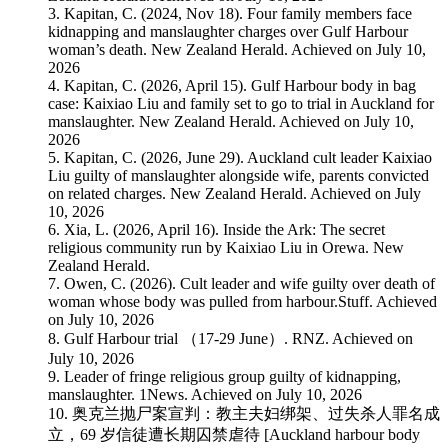
3. Kapitan, C. (2024, Nov 18). Four family members face
kidnapping and manslaughter charges over Gulf Harbour
woman’s death. New Zealand Herald. Achieved on July 10,
2026
4. Kapitan, C. (2026, April 15). Gulf Harbour body in bag
case: Kaixiao Liu and family set to go to trial in Auckland for
manslaughter. New Zealand Herald. Achieved on July 10,
2026
5. Kapitan, C. (2026, June 29). Auckland cult leader Kaixiao
Liu guilty of manslaughter alongside wife, parents convicted
on related charges. New Zealand Herald. Achieved on July
10, 2026
6. Xia, L. (2026, April 16). Inside the Ark: The secret
religious community run by Kaixiao Liu in Orewa. New
Zealand Herald.
7. Owen, C. (2026). Cult leader and wife guilty over death of
woman whose body was pulled from harbour.Stuff. Achieved
on July 10, 2026
8. Gulf Harbour trial （17-29 June）. RNZ. Achieved on
July 10, 2026
9. Leader of fringe religious group guilty of kidnapping,
manslaughter. 1News. Achieved on July 10, 2026
10. 奥克兰抛尸案宣判：教主夫妇绑架、过失杀人罪名成
立，69 岁信徒遭长期囚禁虐待 [Auckland harbour body