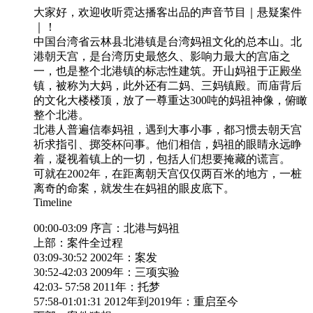
大家好，欢迎收听霓达播客出品的声音节目｜悬疑案件
｜！
中国台湾省云林县北港镇是台湾妈祖文化的总本山。北
港朝天宫，是台湾历史最悠久、影响力最大的宫庙之
一，也是整个北港镇的标志性建筑。开山妈祖于正殿坐
镇，被称为大妈，此外还有二妈、三妈镇殿。而庙背后
的文化大楼楼顶，放了一尊重达300吨的妈祖神像，俯瞰
整个北港。
北港人普遍信奉妈祖，遇到大事小事，都习惯去朝天宫
祈求指引、掷筊杯问事。他们相信，妈祖的眼睛永远睁
着，凝视着镇上的一切，包括人们想要掩藏的谎言。
可就在2002年，在距离朝天宫仅仅两百米的地方，一桩
离奇的命案，就发生在妈祖的眼皮底下。
Timeline
00:00-03:09 序言：北港与妈祖
上部：案件全过程
03:09-30:52 2002年：案发
30:52-42:03 2009年：三项实验
42:03- 57:58 2011年：托梦
57:58-01:01:31 2012年到2019年：重启至今