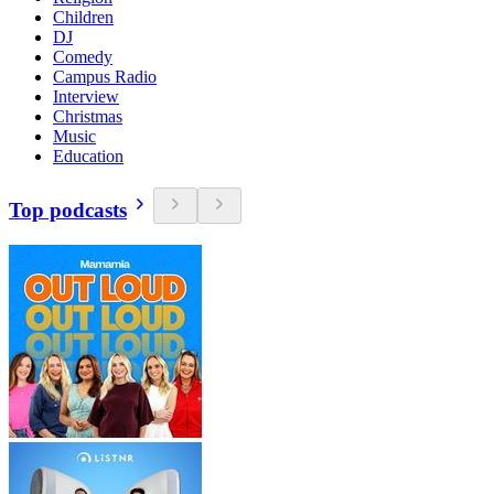
Children
DJ
Comedy
Campus Radio
Interview
Christmas
Music
Education
Top podcasts