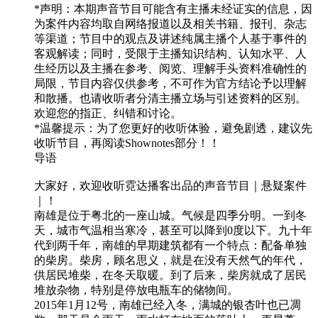
*声明：本期声音节目可能含有主播未经证实的信息，因
为案件内容均取自网络报道以及相关书籍、报刊、杂志
等渠道；节目中的观点及讲述纯属主播个人基于事件的
客观解读；同时，受限于主播知识结构、认知水平、人
生经历以及主播在参考、阅览、理解手头资料准确性的
局限，节目内容仅供参考，不可作为官方结论予以理解
和散播。也请收听者分清主播立场与引述资料的区别。
欢迎您的指正、纠错和讨论。
*温馨提示：为了您更好的收听体验，避免剧透，建议先
收听节目，再阅读Shownotes部分！！
导语
大家好，欢迎收听霓达播客出品的声音节目｜悬疑案件
｜！
南雄是位于粤北的一座山城。气候是四季分明。一到冬
天，城市气温相当寒冷，甚至可以降到0度以下。九十年
代到两千年，南雄的早期建筑都有一个特点：配备单独
的柴房。柴房，顾名思义，就是在没有天然气的年代，
供居民堆柴，在冬天取暖。到了后来，柴房就成了居民
堆放杂物，特别是停放电瓶车的储物间。
2015年1月12号，南雄已经入冬，满城的银杏叶也已凋