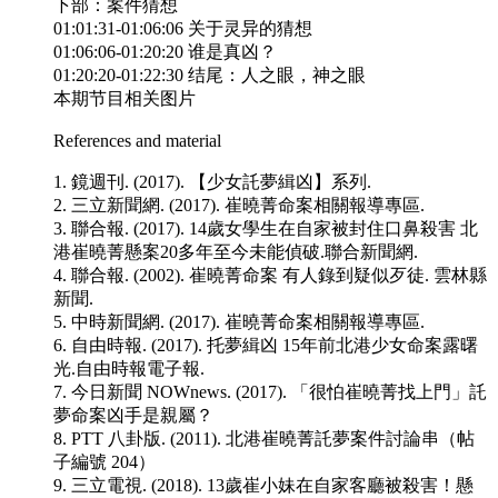
下部：案件猜想
01:01:31-01:06:06 关于灵异的猜想
01:06:06-01:20:20 谁是真凶？
01:20:20-01:22:30 结尾：人之眼，神之眼
本期节目相关图片
References and material
1. 鏡週刊. (2017). 【少女託夢緝凶】系列.
2. 三立新聞網. (2017). 崔曉菁命案相關報導專區.
3. 聯合報. (2017). 14歲女學生在自家被封住口鼻殺害 北
港崔曉菁懸案20多年至今未能偵破.聯合新聞網.
4. 聯合報. (2002). 崔曉菁命案 有人錄到疑似歹徒. 雲林縣
新聞.
5. 中時新聞網. (2017). 崔曉菁命案相關報導專區.
6. 自由時報. (2017). 托夢緝凶 15年前北港少女命案露曙
光.自由時報電子報.
7. 今日新聞 NOWnews. (2017). 「很怕崔曉菁找上門」託
夢命案凶手是親屬？
8. PTT 八卦版. (2011). 北港崔曉菁託夢案件討論串（帖
子編號 204）
9. 三立電視. (2018). 13歲崔小妹在自家客廳被殺害！懸