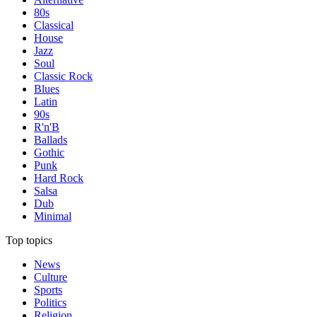
80s
Classical
House
Jazz
Soul
Classic Rock
Blues
Latin
90s
R'n'B
Ballads
Gothic
Punk
Hard Rock
Salsa
Dub
Minimal
Top topics
News
Culture
Sports
Politics
Religion