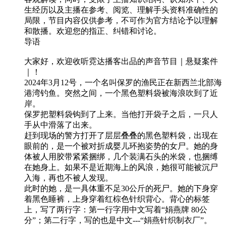
生经历以及主播在参考、阅览、理解手头资料准确性的
局限，节目内容仅供参考，不可作为官方结论予以理解
和散播。欢迎您的指正、纠错和讨论。
导语
大家好，欢迎收听霓达播客出品的声音节目｜悬疑案件
｜！
2024年3月12号，一个名叫保罗的渔民正在新西兰北部海
港湾钓鱼。突然之间，一个黑色塑料袋被海浪吹到了近
岸。
保罗把塑料袋钩到了上来。当他打开袋子之后，一只人
手从中滑落了出来。
赶到现场的警方打开了层层叠叠的黑色塑料袋，出现在
眼前的，是一个被对折成婴儿环抱姿势的女尸。她的身
体被人用胶带紧紧捆绑，几个装满石头的米袋，也捆缚
在她身上。如果不是近期海上的风浪，她很可能被沉尸
入海，再也不被人发现。
此时的她，是一具体重不足30公斤的死尸。她的下身穿
着黑色睡裤，上身穿着红棕色针织背心。背心的标签
上，写了两行字：第一行字用中文写着“娟燕牌 80公
分”；第二行字，写的也是中文---“娟燕针织制衣厂”。