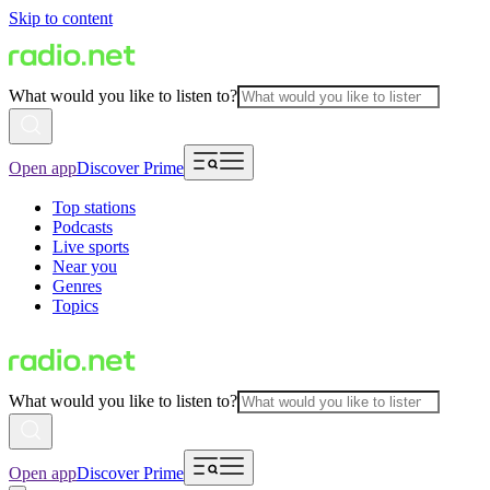
Skip to content
What would you like to listen to?
Open app
Discover Prime
Top stations
Podcasts
Live sports
Near you
Genres
Topics
What would you like to listen to?
Open app
Discover Prime