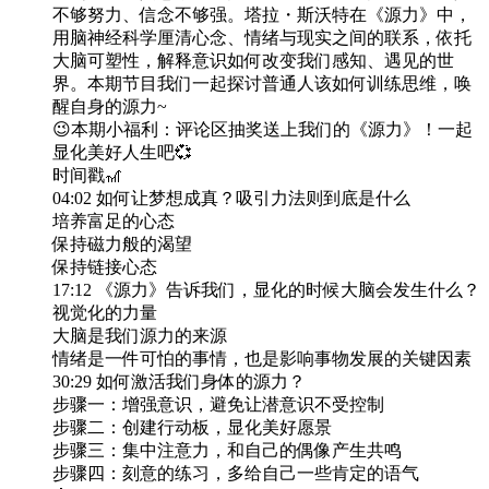
不够努力、信念不够强。塔拉・斯沃特在《源力》中，
用脑神经科学厘清心念、情绪与现实之间的联系，依托
大脑可塑性，解释意识如何改变我们感知、遇见的世
界。本期节目我们一起探讨普通人该如何训练思维，唤
醒自身的源力~
😉本期小福利：评论区抽奖送上我们的《源力》！一起
显化美好人生吧💞
时间戳🎢
04:02 如何让梦想成真？吸引力法则到底是什么
培养富足的心态
保持磁力般的渴望
保持链接心态
17:12 《源力》告诉我们，显化的时候大脑会发生什么？
视觉化的力量
大脑是我们源力的来源
情绪是一件可怕的事情，也是影响事物发展的关键因素
30:29 如何激活我们身体的源力？
步骤一：增强意识，避免让潜意识不受控制
步骤二：创建行动板，显化美好愿景
步骤三：集中注意力，和自己的偶像产生共鸣
步骤四：刻意的练习，多给自己一些肯定的语气