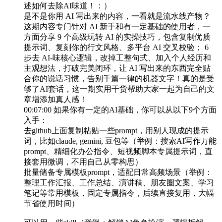
述如何去除AI味道！：）
是不是你用 AI 写出来的内容，一看就是流水线产物？
这期内容专门针对 AI 新手和有一定基础的使用者，一
方面分享 9 个高级玩转 AI 的实操技巧，包含复制优质
提示词、复刻你的行文风格、多平台 AI 交叉校验； 6
步去 AI‑味核心逻辑，改掉工整句式、加入个人经历和
主观想法，打破完美闭环，让 AI 写出来的东西完全贴
合你的说话习惯，告别千篇一律的机器文字！真的是受
够了AI套话，这一期实用干货帮助大家一起为自己的文
章增添加真人感！
00:07:00 如果你有一定的AI基础，你可以从以下9个方面
入手：
去github上面复制粘贴一些prompt，用别人现成的提示
词，比如claude, gemini, 豆包等（举例：搜索AI写作万能
prompt、精细化办公指令、短视频脚本专属提示词，直
接套用微调，不用自己从零构思）
批量储备专属模板prompt，适配日常高频场景（举例：
整理工作汇报、工作总结、演讲稿、朋友圈文案、学习
笔记等常用模板，固定专属指令，后续直接复用，大幅
节省使用时间）