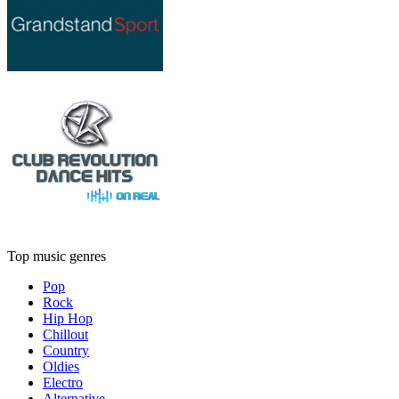
Top music genres
Pop
Rock
Hip Hop
Chillout
Country
Oldies
Electro
Alternative