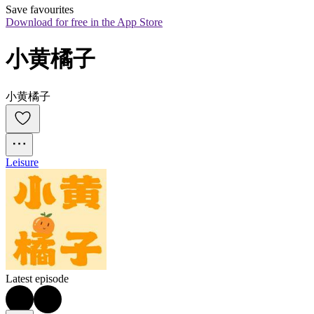
Save favourites
Download for free in the App Store
小黄橘子
小黄橘子
Leisure
Latest episode