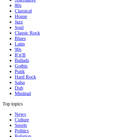
80s
Classical
House
Jazz
Soul
Classic Rock
Blues
Latin
90s
R'n'B
Ballads
Gothic
Punk
Hard Rock
Salsa
Dub
Minimal
Top topics
News
Culture
Sports
Politics
Religion