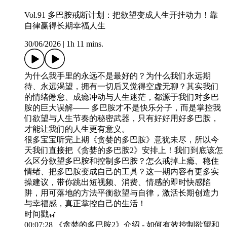
Vol.91 多巴胺戒断计划：把欲望变成人生开挂动力！靠
自律赢得长期幸福人生
30/06/2026
|
1h 11 mins.
为什么我手里的永远不是最好的？为什么我们永远期
待、永远渴望，拥有一切后又觉得空虚无聊？其实我们
的情绪倦怠、成瘾冲动与人生迷茫，都源于我们对多巴
胺的巨大误解—— 多巴胺才不是快乐分子，而是掌控我
们欲望与人生节奏的秘密武器，只有好好用好多巴胺，
才能让我们的人生更有意义。
很多宝宝听完上期《贪婪的多巴胺》意犹未尽，所以今
天我们直接把《贪婪的多巴胺2》安排上！我们到底该怎
么区分欲望多巴胺和控制多巴胺？怎么戒掉上瘾、稳住
情绪、把多巴胺变成自己的工具？这一期内容有更多实
操建议，带你跳出短视频、消费、情感的即时快感陷
阱，用可落地的方法平衡欲望与自律，激活长期创造力
与幸福感，真正掌控自己的生活！
时间戳🎢
00:07:28 《贪婪的多巴胺2》介绍 - 如何有效控制欲望和