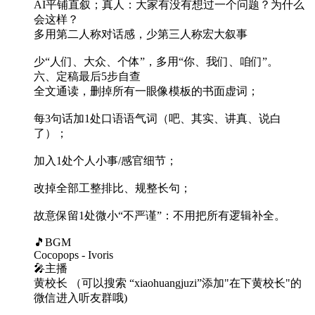
AI平铺直叙；真人：大家有没有想过一个问题？为什么
会这样？
多用第二人称对话感，少第三人称宏大叙事
少“人们、大众、个体”，多用“你、我们、咱们”。
六、定稿最后5步自查
全文通读，删掉所有一眼像模板的书面虚词；
每3句话加1处口语语气词（吧、其实、讲真、说白
了）；
加入1处个人小事/感官细节；
改掉全部工整排比、规整长句；
故意保留1处微小“不严谨”：不用把所有逻辑补全。
🎵BGM
Cocopops - Ivoris
🎤主播
黄校长 （可以搜索 “xiaohuangjuzi”添加"在下黄校长"的
微信进入听友群哦)