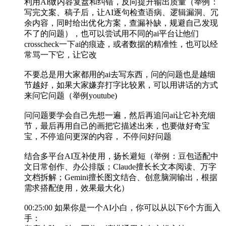
利用AI做内容复盘和纠错，反向提升输出质量（举例：
写完文案、稿子后，让AI逐句检查语病、逻辑漏洞、冗
余内容，同时给出优化方案，查漏补缺，规避自己发现
不了的问题），也可以尝试用不同的ai平台让他们
crosscheck一下ai的痕迹，或者数据的精准性，也可以经
常骂一下它，让它改
不要总是用大家都用的ai去写东西，问的问题也是越细
节越好，如果大家嫌弃打字比较累，可以用讲话的方式
来问它问题（举例youtube)
问问题要学会自己先想一遍，然后再追问ai让它补充细
节，最后再用自己的画把它描述出来，也要做好奇宝
宝，不停追问更深的内容， 不停问好问题
结合多平台AI互补使用，扬长避短（举例：豆包适配中
文日常创作、办公排版；Claude擅长长文本阅读、万字
文档拆解；Gemini擅长图文结合、创意脑洞输出，根据
需求搭配使用，效果最大化）
00:25:00 如果你是一个AI小白，你可以从以下6个方面入
手：