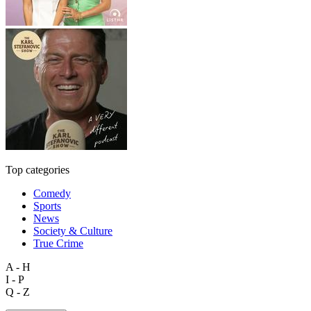
Top categories
Comedy
Sports
News
Society & Culture
True Crime
A - H
I - P
Q - Z