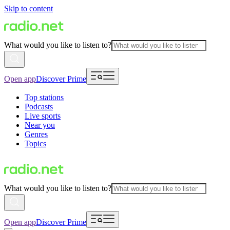
Skip to content
What would you like to listen to?
Open app
Discover Prime
Top stations
Podcasts
Live sports
Near you
Genres
Topics
What would you like to listen to?
Open app
Discover Prime