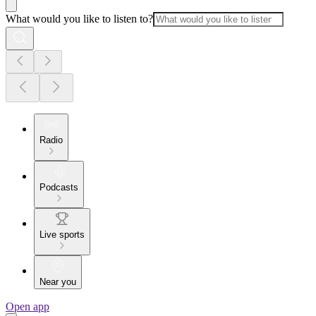
What would you like to listen to?
Radio
Podcasts
Live sports
Near you
Open app