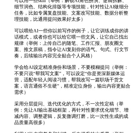
可以用一些skill（举例：解锁AI角色扮演、逻辑拆解、
细节润色、结构化排版等专项技能，针对性让AI做细分
任务，比如专属复盘技能、文案改写技能、数据分析整
理技能，比通用提问效果好太多）
可以喂给AI一些你以前写作的例子，让它训练成你的讲
话模式，或者你也可以给它喂一些文风，让它自己找出
规律（举例：上传自己的随笔、工作汇报、朋友圈文
案、推文原稿，指令让AI复刻你的语气、句式、行文节
奏，后续输出内容完全贴合个人风格）
学会给AI设定精准身份和场景，不要模糊提问（举例：
不要只说“帮我写文案”，可以设定“你是资深新媒体运
营，适配年轻人阅读习惯，帮我改写一篇职场干货文
案，语言通俗不生硬”，精准定位身份，输出内容更贴合
需求）
采用分层提问、迭代优化的方式，不一次性定稿（举
例：先让AI输出基础框架，再针对性要求优化细节、增
减内容、调整逻辑，反复微调打磨，比一次性生成的成
品质量高很多）