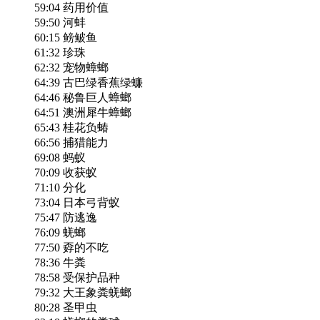
59:04 药用价值
59:50 河蚌
60:15 鳑鲏鱼
61:32 珍珠
62:32 宠物蟑螂
64:39 古巴绿香蕉绿蠊
64:46 秘鲁巨人蟑螂
64:51 澳洲犀牛蟑螂
65:43 桂花负蝽
66:56 捕猎能力
69:08 蚂蚁
70:09 收获蚁
71:10 分化
73:04 日本弓背蚁
75:47 防逃逸
76:09 蜣螂
77:50 孬的不吃
78:36 牛粪
78:58 受保护品种
79:32 大王象粪蜣螂
80:28 圣甲虫