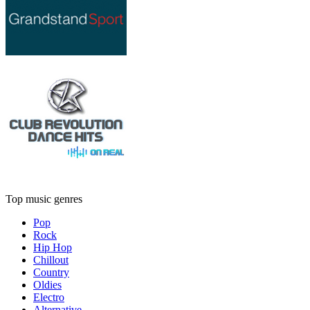
Top music genres
Pop
Rock
Hip Hop
Chillout
Country
Oldies
Electro
Alternative