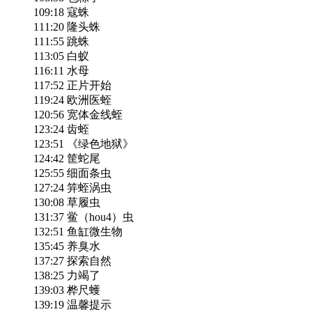
109:18 寇蛛
111:20 隆头蛛
111:55 跳蛛
113:05 白蚁
116:11 水母
117:52 正片开始
119:24 欧洲医蛭
120:56 宽体金线蛭
123:24 齿蛭
123:51 《绿色地狱》
124:42 筐蛇尾
125:55 细面条虫
127:24 笄蛭涡虫
130:08 草履虫
131:37 鲎（hou4）虫
132:51 鱼缸微生物
135:45 养臭水
137:27 探索自然
138:25 力竭了
139:03 桦尺蠖
139:19 温馨提示