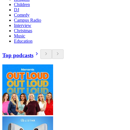
Children
DJ
Comedy
Campus Radio
Interview
Christmas
Music
Education
Top podcasts