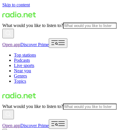
Skip to content
What would you like to listen to?
Open app
Discover Prime
Top stations
Podcasts
Live sports
Near you
Genres
Topics
What would you like to listen to?
Open app
Discover Prime