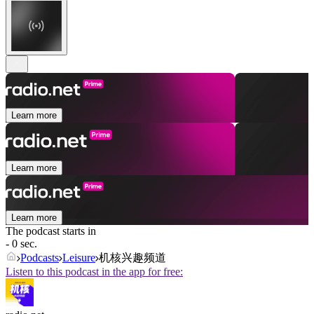
Learn more
Learn more
Learn more
The podcast starts in
- 0 sec.
Podcasts
Leisure
机核兴趣频道
Listen to this podcast in the app for free: