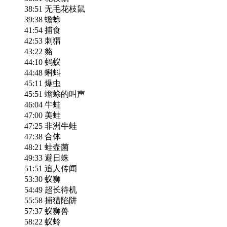
38:51 无毛花枝鼠
39:38 蟾蜍
41:54 捕食
42:53 刺猬
43:22 貉
44:10 蚂蚁
44:48 蝌蚪
45:11 爆虫
45:51 蟾蜍的叫声
46:04 牛蛙
47:00 美蛙
47:25 非洲牛蛙
47:38 合体
48:21 蛙壶菌
49:33 避日蛛
51:51 追人传闻
53:30 蚁狮
54:49 超长待机
55:58 捕猎陷阱
57:37 蚁狮兽
58:22 蚁蛉