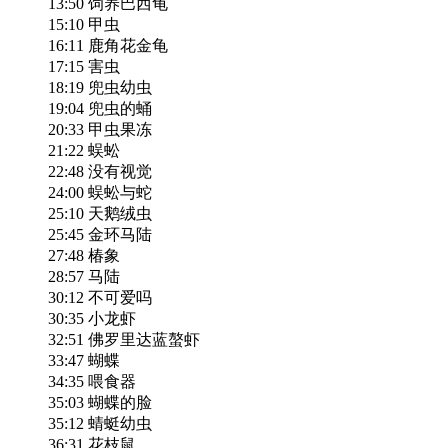
13:50 饲养巴西龟
15:10 甲虫
16:11 鹿角花金龟
17:15 害虫
18:19 兜虫幼虫
19:04 兜虫的蛹
20:33 甲虫果冻
21:22 蜈蚣
22:48 没有视觉
24:00 蜈蚣与蛇
25:10 天鹅绒虫
25:45 金环马陆
27:48 椿象
28:57 马陆
30:12 不可爱吗
30:35 小龙虾
32:51 佛罗里达蓝螯虾
33:47 蝴蝶
34:35 喂食器
35:03 蝴蝶的脸
35:12 蜻蜓幼虫
36:31 花枝鼠