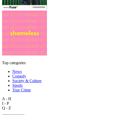
Top categories
News
Comedy
Society & Culture
Sports
True Crime
A - H
I - P
Q - Z