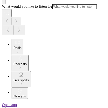
What would you like to listen to?
Radio
Podcasts
Live sports
Near you
Open app