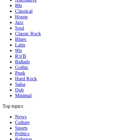
80s
Classical
House
Jazz
Soul
Classic Rock
Blues
Latin
90s
R'n'B
Ballads
Gothic
Punk
Hard Rock
Salsa
Dub
Minimal
Top topics
News
Culture
Sports
Politics
Religion