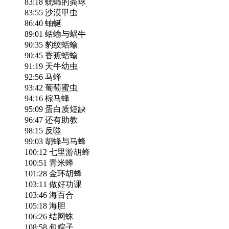
83:18 蜣螂的粪球
83:55 沙漠甲虫
86:40 蚰蜒
89:01 蛞蝓与蜗牛
90:35 豹纹蛞蝓
90:45 香蕉蛞蝓
91:19 天牛幼虫
92:56 马蜂
93:42 葡萄蜜虫
94:16 棕马蜂
95:09 蛋白质短缺
96:47 还有助教
98:15 反噬
99:03 胡蜂与马蜂
100:12 七里游胡蜂
100:51 青米蜂
101:28 金环胡蜂
103:11 做好功课
103:46 海百合
105:18 海胆
106:26 结网蛛
108:58 包粽子