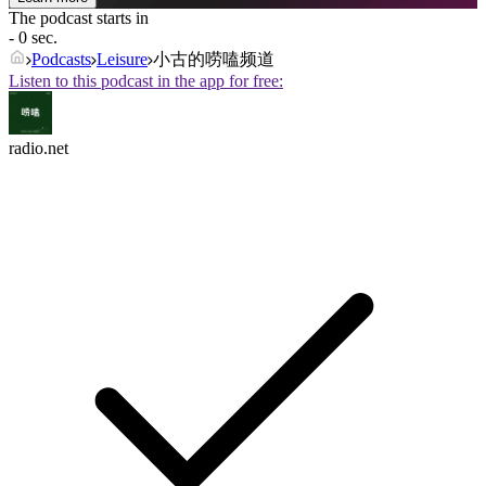
The podcast starts in
- 0 sec.
Podcasts
Leisure
小古的唠嗑频道
Listen to this podcast in the app for free:
radio.net