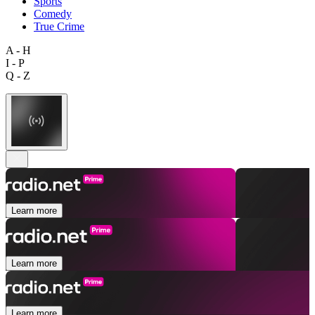
Sports
Comedy
True Crime
A - H
I - P
Q - Z
Learn more
Learn more
Learn more