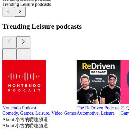
Trending Leisure podcasts
Trending Leisure podcasts
Nontendo Podcast
The ReDriven Podcast
21 Qu
Comedy, Games, Leisure, Video Games
Automotive, Leisure
Games
About 小古的唠嗑频道
About 小古的唠嗑频道