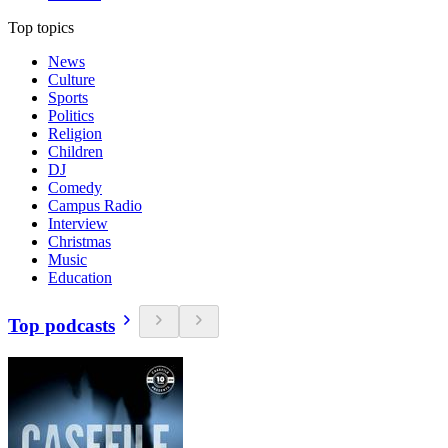
Top topics
News
Culture
Sports
Politics
Religion
Children
DJ
Comedy
Campus Radio
Interview
Christmas
Music
Education
Top podcasts