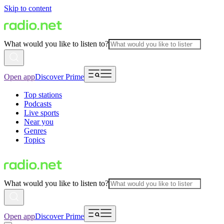
Skip to content
What would you like to listen to?
Open app
Discover Prime
Top stations
Podcasts
Live sports
Near you
Genres
Topics
What would you like to listen to?
Open app
Discover Prime