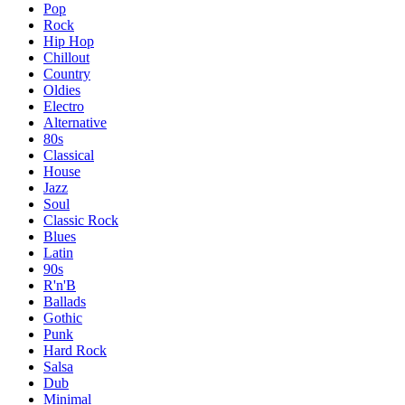
Pop
Rock
Hip Hop
Chillout
Country
Oldies
Electro
Alternative
80s
Classical
House
Jazz
Soul
Classic Rock
Blues
Latin
90s
R'n'B
Ballads
Gothic
Punk
Hard Rock
Salsa
Dub
Minimal